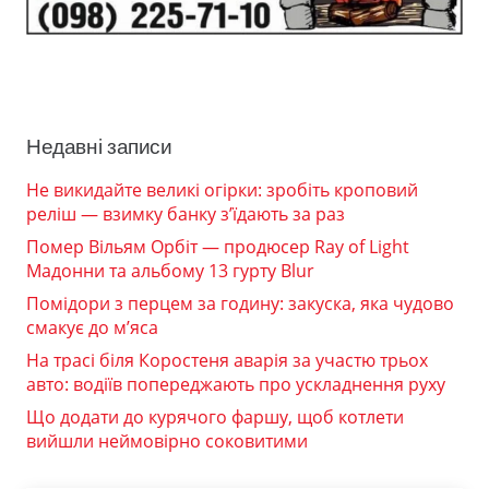
Недавні записи
Не викидайте великі огірки: зробіть кроповий
реліш — взимку банку з’їдають за раз
Помер Вільям Орбіт — продюсер Ray of Light
Мадонни та альбому 13 гурту Blur
Помідори з перцем за годину: закуска, яка чудово
смакує до м’яса
На трасі біля Коростеня аварія за участю трьох
авто: водіїв попереджають про ускладнення руху
Що додати до курячого фаршу, щоб котлети
вийшли неймовірно соковитими