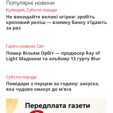
Популярні новини
Кулінарія
,
Суботні поради
Не викидайте великі огірки: зробіть
кроповий реліш — взимку банку з’їдають
за раз
Гарячі новини
,
Світ
Помер Вільям Орбіт — продюсер Ray of
Light Мадонни та альбому 13 гурту Blur
Суботні поради
Помідори з перцем за годину: закуска,
яка чудово смакує до м’яса