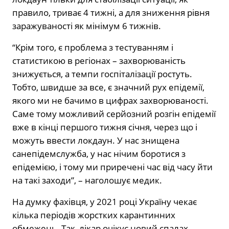
правило, триває 4 тижні, а для зниження рівня
заражуваності як мінімум 6 тижнів.
“Крім того, є проблема з тестуванням і
статистикою в регіонах – захворюваність
знижується, а темпи госпіталізації ростуть.
Тобто, швидше за все, є значний рух епідемії,
якого ми не бачимо в цифрах захворюваності.
Саме тому можливий серйозний розгін епідемії
вже в кінці першого тижня січня, через що і
можуть ввести локдаун. У нас знищена
санепідемслужба, у нас нічим боротися з
епідемією, і тому ми приречені час від часу йти
на такі заходи”, – наголошує медик.
На думку фахівця, у 2021 році Україну чекає
кілька періодів жорстких карантинних
обмежень. Так, лікар очікує новий спалах