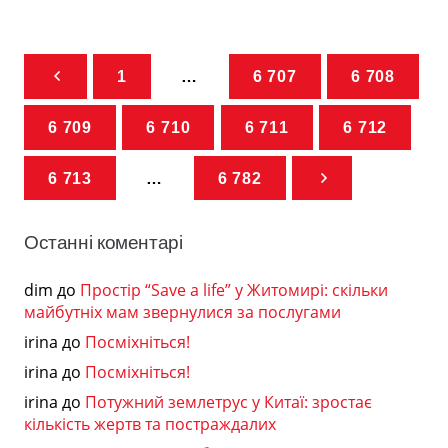
1
…
6 707
6 708
6 709
6 710
6 711
6 712
6 713
…
6 782
Останні коментарі
dim
до
Простір “Save a life” у Житомирі: скільки
майбутніх мам звернулися за послугами
irina
до
Посміхніться!
irina
до
Посміхніться!
irina
до
Потужний землетрус у Китаї: зростає
кількість жертв та постраждалих