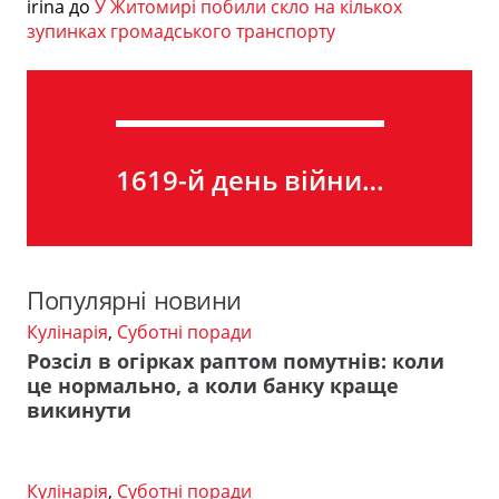
irina
до
У Житомирі побили скло на кількох
зупинках громадського транспорту
1619-й день війни…
Популярні новини
Кулінарія
,
Суботні поради
Розсіл в огірках раптом помутнів: коли
це нормально, а коли банку краще
викинути
Кулінарія
,
Суботні поради