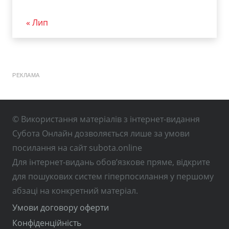
« Лип
РЕКЛАМА
© Використання матеріалів з інтернет-видання
Субота Онлайн дозволяється лише за умови
посилання на сайт subota.online
Для інтернет-видань обов’язкове пряме, відкрите
для пошукових систем гіперпосилання у першому
абзаці на конкретний матеріал.
Умови договору оферти
Конфіденційність