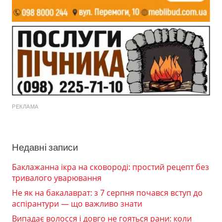
РЕКЛАМА
Недавні записи
Баклажанна ікра на сковороді: простий рецепт без
тривалого уварювання
Не як на бакалаврат: з 7 серпня почався вступ до
аспірантури — що важливо знати
Випадає волосся і довго не гояться рани: коли