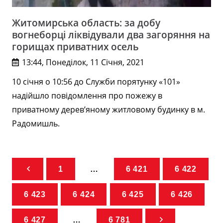
Житомирська область: за добу
вогнеборці ліквідували два загоряння на
горищах приватних осель
13:44, Понеділок, 11 Січня, 2021
10 січня о 10:56 до Служби порятунку «101»
надійшло повідомлення про пожежу в
приватному дерев’яному житловому будинку в м.
Радомишль.
1
…
6 421
6 422
6 423
6 424
6 425
6 426
6 427
…
6 781