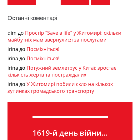
Останні коментарі
dim
до
Простір “Save a life” у Житомирі: скільки
майбутніх мам звернулися за послугами
irina
до
Посміхніться!
irina
до
Посміхніться!
irina
до
Потужний землетрус у Китаї: зростає
кількість жертв та постраждалих
irina
до
У Житомирі побили скло на кількох
зупинках громадського транспорту
1619-й день війни…