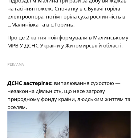
підрозділ м.Малина три рази за добу виїжджав
на гасіння пожеж. Спочатку в с.Букачі горіла
електроопора, потім горіла суха рослинність в
с.Малинівка та в с.Горинь.
Про це 2 квітня поінформували в Малинському
МРВ У ДСНС України у Житомирській області.
РЕКЛАМА
ДСНС застерігає:
випалювання сухостою —
незаконна діяльність, що несе загрозу
природному фонду країни, людським життям та
оселям.