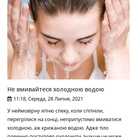
Не вмивайтеся холодною водою
11:18, Середа, 28 Липня, 2021
У неймовірну літню спеку, коли спітніли,
перегрілися на сонці, неприпустимо вмиватися
холодною, аж крижаною водою. Адже тіло
повинно поступово охолонути. Інакше це може