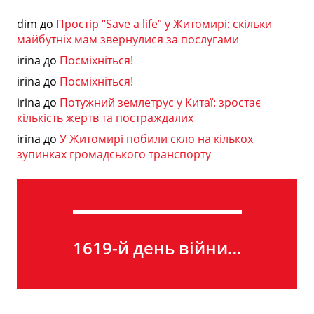
dim
до
Простір “Save a life” у Житомирі: скільки
майбутніх мам звернулися за послугами
irina
до
Посміхніться!
irina
до
Посміхніться!
irina
до
Потужний землетрус у Китаї: зростає
кількість жертв та постраждалих
irina
до
У Житомирі побили скло на кількох
зупинках громадського транспорту
1619-й день війни…