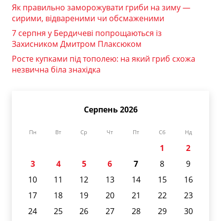
Як правильно заморожувати гриби на зиму —
сирими, відвареними чи обсмаженими
7 серпня у Бердичеві попрощаються із
Захисником Дмитром Плаксюком
Росте купками під тополею: на який гриб схожа
незвична біла знахідка
Серпень 2026
Пн
Вт
Ср
Чт
Пт
Сб
Нд
1
2
3
4
5
6
7
8
9
10
11
12
13
14
15
16
17
18
19
20
21
22
23
24
25
26
27
28
29
30