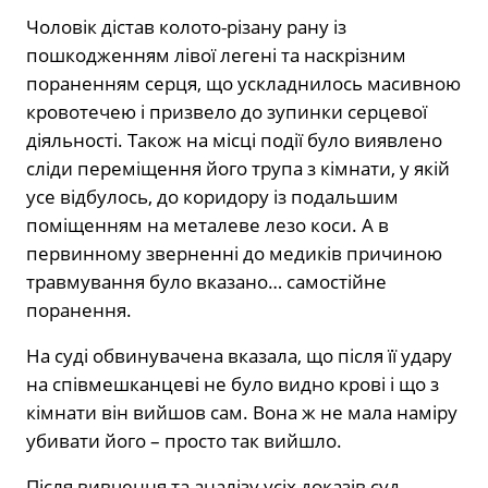
Чоловік дістав колото-різану рану із
пошкодженням лівої легені та наскрізним
пораненням серця, що ускладнилось масивною
кровотечею і призвело до зупинки серцевої
діяльності. Також на місці події було виявлено
сліди переміщення його трупа з кімнати, у якій
усе відбулось, до коридору із подальшим
поміщенням на металеве лезо коси. А в
первинному зверненні до медиків причиною
травмування було вказано… самостійне
поранення.
На суді обвинувачена вказала, що після її удару
на співмешканцеві не було видно крові і що з
кімнати він вийшов сам. Вона ж не мала наміру
убивати його – просто так вийшло.
Після вивчення та аналізу усіх доказів суд