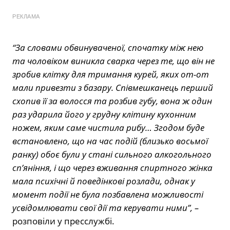
РЕКЛАМА
“За словами обвинуваченої, спочатку між нею
та чоловіком виникла сварка через те, що він не
зробив клітку для тримання курей, яких от-от
мали привезти з базару. Співмешканець перший
схопив її за волосся та розбив губу, вона ж один
раз ударила його у грудну клітину кухонним
ножем, яким саме чистила рибу… Згодом буде
встановлено, що на час подій (близько восьмої
ранку) обоє були у стані сильного алкогольного
сп’яніння, і що через вживання спиртного жінка
мала психічні й поведінкові розлади, однак у
момент події не була позбавлена можливості
усвідомлювати свої дії та керувати ними”, –
розповіли у пресслужбі.