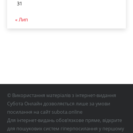
31
« Лип
© Використання матеріалів з інтернет-видання
Субота Онлайн дозволяється лише за умови
посилання на сайт subota.online
Для інтернет-видань обов’язкове пряме, відкрите
для пошукових систем гіперпосилання у першому