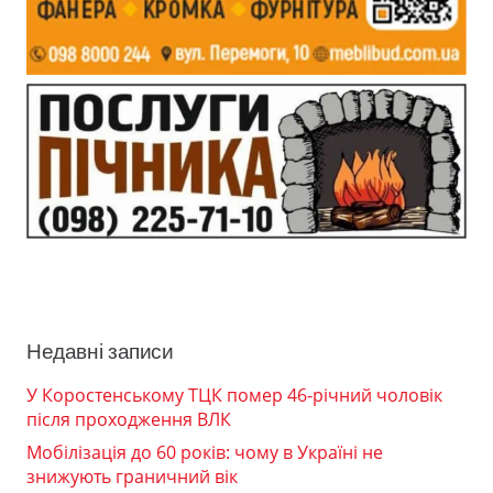
Недавні записи
У Коростенському ТЦК помер 46-річний чоловік
після проходження ВЛК
Мобілізація до 60 років: чому в Україні не
знижують граничний вік