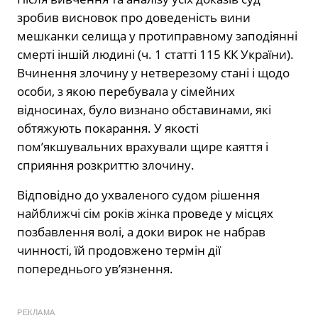
зробив висновок про доведеність вини
мешканки селища у протиправному заподіянні
смерті іншій людині (ч. 1 статті 115 КК України).
Вчинення злочину у нетверезому стані і щодо
особи, з якою перебувала у сімейних
відносинах, було визнано обставинами, які
обтяжують покарання. У якості
пом’якшувальних врахували щире каяття і
сприяння розкриттю злочину.
Відповідно до ухваленого судом рішення
найближчі сім років жінка проведе у місцях
позбавлення волі, а доки вирок не набрав
чинності, їй продовжено термін дії
попереднього ув’язнення.
РЕКЛАМА