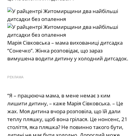
Марія Сівковська – мама вихованиці дитсадка
“Сонечко”. Жінка розповідає, що зараз
вимушена водити дитину у холодний дитсадок.
РЕКЛАМА
“Я – працююча мама, в мене немає з ким
лишити дитину, – каже Марія Сівковська. – Це
жах. Моя дитина вчора розповіла, що їй дали
теплу пляшку, щоб вона грілася. Це нонсенс, 21
століття, яка пляшка? Не повинно такого бути,
дитині не має бути холодно. Дорослий може