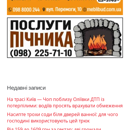
Недавні записи
На трасі Київ — Чоп поблизу Оліївки ДТП із
потерпілими: водіїв просять врахувати обмеження
Насипте трохи соди біля дверей ванної: для чого
господині використовують цей трюк
Від 159 до 1609 грн за гектар: дві громади