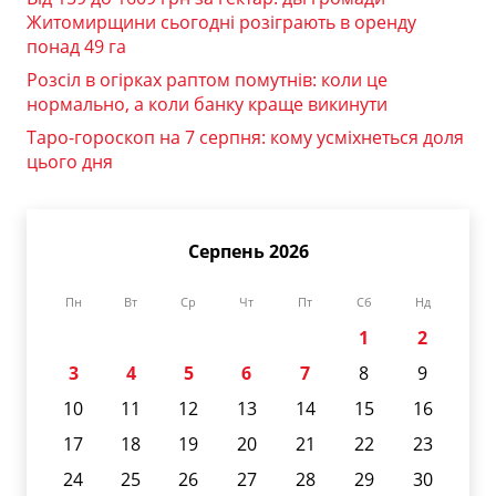
Житомирщини сьогодні розіграють в оренду
понад 49 га
Розсіл в огірках раптом помутнів: коли це
нормально, а коли банку краще викинути
Таро-гороскоп на 7 серпня: кому усміхнеться доля
цього дня
Серпень 2026
Пн
Вт
Ср
Чт
Пт
Сб
Нд
1
2
3
4
5
6
7
8
9
10
11
12
13
14
15
16
17
18
19
20
21
22
23
24
25
26
27
28
29
30