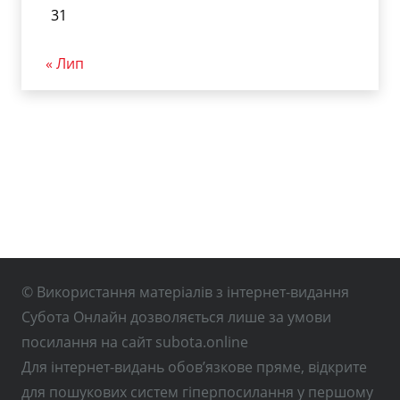
31
« Лип
© Використання матеріалів з інтернет-видання
Субота Онлайн дозволяється лише за умови
посилання на сайт subota.online
Для інтернет-видань обов’язкове пряме, відкрите
для пошукових систем гіперпосилання у першому