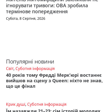
ігнорувати тривоги: ОВА зробила
термінове попередження
Субота, 8 Серпня, 2026
Популярні новини
Світ
,
Суботня інформація
40 років тому Фредді Мерк’юрі востаннє
вийшов на сцену з Queen: ніхто не знав,
що це фінал
Крик душі
,
Суботня інформація
Їм назавжди 21–23: сім історій молодих