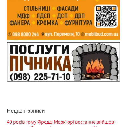
Недавні записи
40 років тому Фредді Мерк’юрі востаннє вийшов