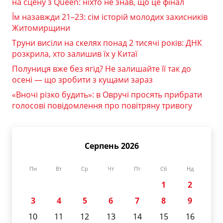
на сцену з Queen: ніхто не знав, що це фінал
Їм назавжди 21–23: сім історій молодих захисників
Житомирщини
Труни висіли на скелях понад 2 тисячі років: ДНК
розкрила, хто залишив їх у Китаї
Полуниця вже без ягід? Не залишайте її так до
осені — що зробити з кущами зараз
«Вночі різко будить»: в Овручі просять прибрати
голосові повідомлення про повітряну тривогу
Серпень 2026
Пн
Вт
Ср
Чт
Пт
Сб
Нд
1
2
3
4
5
6
7
8
9
10
11
12
13
14
15
16