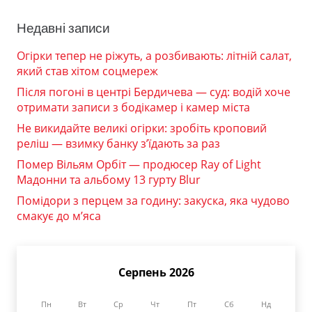
Недавні записи
Огірки тепер не ріжуть, а розбивають: літній салат,
який став хітом соцмереж
Після погоні в центрі Бердичева — суд: водій хоче
отримати записи з бодікамер і камер міста
Не викидайте великі огірки: зробіть кроповий
реліш — взимку банку з’їдають за раз
Помер Вільям Орбіт — продюсер Ray of Light
Мадонни та альбому 13 гурту Blur
Помідори з перцем за годину: закуска, яка чудово
смакує до м’яса
Серпень 2026
Пн
Вт
Ср
Чт
Пт
Сб
Нд