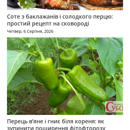
Соте з баклажанів і солодкого перцю:
простий рецепт на сковороді
Четвер, 6 Серпня, 2026
Перець в’яне і гниє біля кореня: як
зупинити поширення фітофторозу