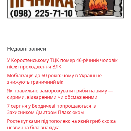
Недавні записи
У Коростенському ТЦК помер 46-річний чоловік
після проходження ВЛК
Мобілізація до 60 років: чому в Україні не
знижують граничний вік
Як правильно заморожувати гриби на зиму —
сирими, відвареними чи обсмаженими
7 серпня у Бердичеві попрощаються із
Захисником Дмитром Плаксюком
Росте купками під тополею: на який гриб схожа
незвична біла знахідка