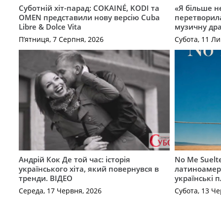
Суботній хіт-парад: COKAINÉ, KODI та
«Я більше не
OMEN представили нову версію Cuba
перетворила
Libre & Dolce Vita
музичну дра
П’ятниця, 7 Серпня, 2026
Субота, 11 Ли
Андрій Кок Де той час: історія
No Me Suelt
українського хіта, який повернувся в
латиноамер
тренди. ВІДЕО
українські 
Середа, 17 Червня, 2026
Субота, 13 Че