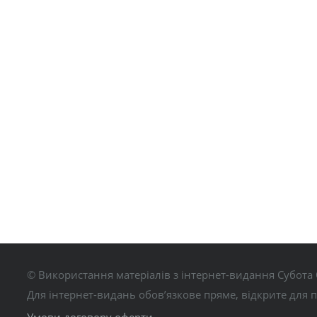
© Використання матеріалів з інтернет-видання Субота 
Для інтернет-видань обов’язкове пряме, відкрите для 
Умови договору оферти