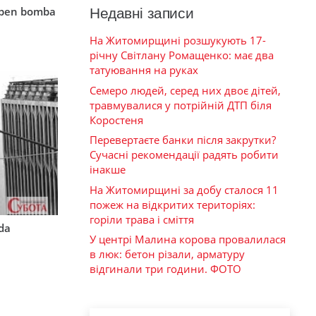
mben bomba
Недавні записи
На Житомирщині розшукують 17-
річну Світлану Ромащенко: має два
татуювання на руках
Семеро людей, серед них двоє дітей,
травмувалися у потрійній ДТП біля
Коростеня
Перевертаєте банки після закрутки?
Сучасні рекомендації радять робити
інакше
На Житомирщині за добу сталося 11
пожеж на відкритих територіях:
горіли трава і сміття
rda
У центрі Малина корова провалилася
в люк: бетон різали, арматуру
відгинали три години. ФОТО