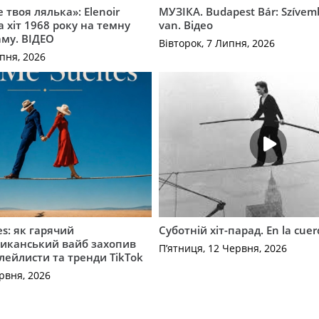
 твоя лялька»: Elenoir
МУЗІКА. Budapest Bár: Szíve
 хіт 1968 року на темну
van. Відео
му. ВІДЕО
Вівторок, 7 Липня, 2026
пня, 2026
es: як гарячий
Суботній хіт-парад. En la cue
иканський вайб захопив
П’ятниця, 12 Червня, 2026
плейлисти та тренди TikTok
рвня, 2026