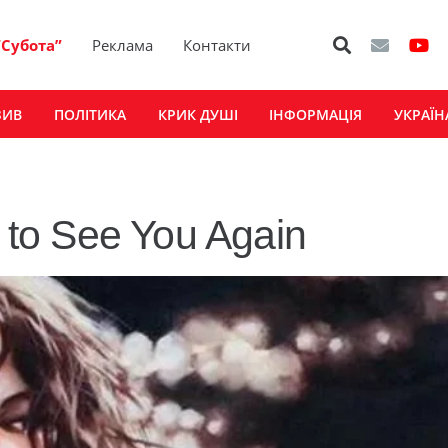
“Субота”
Реклама
Контакти
ЗИВ
ПОЛІТИКА
КРИК ДУШІ
ІНФОРМАЦІЯ
УКРАЇН
 to See You Again