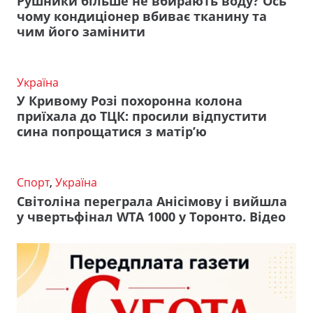
Рушники більше не вбирають воду? Ось
чому кондиціонер вбиває тканину та
чим його замінити
Україна
У Кривому Розі похоронна колона
приїхала до ТЦК: просили відпустити
сина попрощатися з матір’ю
Спорт
,
Україна
Світоліна переграла Анісімову і вийшла
у чвертьфінал WTA 1000 у Торонто. Відео