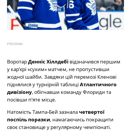
РЕКЛАМА
Воротар
Денніс Хіллдебі
відзначився першим
у кар’єрі «сухим» матчем, не пропустивши
жодної шайби. Завдяки цій перемозі Кленові
піднялися у турнірній таблиці
Атлантичного
дивізіону
, обігнавши команду Флориди та
посівши п’яте місце.
Натомість Тампа-Бей зазнала
четвертої
поспіль поразки
, намагаючись покращити
своє становище у регулярному чемпіонаті.