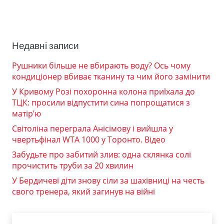
Недавні записи
Рушники більше не вбирають воду? Ось чому
кондиціонер вбиває тканину та чим його замінити
У Кривому Розі похоронна колона приїхала до
ТЦК: просили відпустити сина попрощатися з
матір’ю
Світоліна переграла Анісімову і вийшла у
чвертьфінал WTA 1000 у Торонто. Відео
Забудьте про забитий злив: одна склянка солі
прочистить труби за 20 хвилин
У Бердичеві діти знову сіли за шахівниці на честь
свого тренера, який загинув на війні