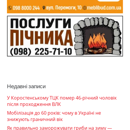
Недавні записи
У Коростенському ТЦК помер 46-річний чоловік
після проходження ВЛК
Мобілізація до 60 років: чому в Україні не
знижують граничний вік
Як правильно заморожувати гриби на зиму —