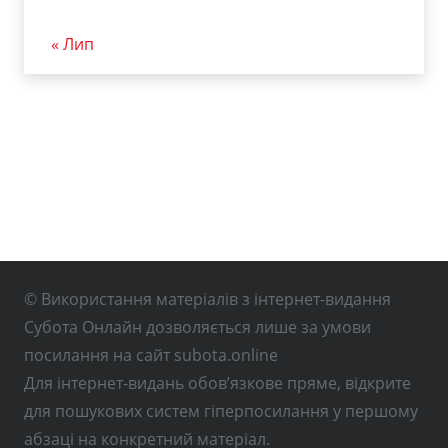
« Лип
© Використання матеріалів з інтернет-видання
Субота Онлайн дозволяється лише за умови
посилання на сайт subota.online
Для інтернет-видань обов’язкове пряме, відкрите
для пошукових систем гіперпосилання у першому
абзаці на конкретний матеріал.