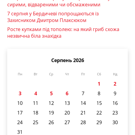
сирими, відвареними чи обсмаженими
7 серпня у Бердичеві попрощаються із
Захисником Дмитром Плаксюком
Росте купками під тополею: на який гриб схожа
незвична біла знахідка
Серпень 2026
Пн
Вт
Ср
Чт
Пт
Сб
Нд
1
2
3
4
5
6
7
8
9
10
11
12
13
14
15
16
17
18
19
20
21
22
23
24
25
26
27
28
29
30
31