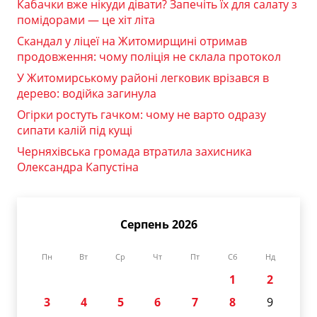
Кабачки вже нікуди дівати? Запечіть їх для салату з
помідорами — це хіт літа
Скандал у ліцеї на Житомирщині отримав
продовження: чому поліція не склала протокол
У Житомирському районі легковик врізався в
дерево: водійка загинула
Огірки ростуть гачком: чому не варто одразу
сипати калій під кущі
Черняхівська громада втратила захисника
Олександра Капустіна
Серпень 2026
Пн
Вт
Ср
Чт
Пт
Сб
Нд
1
2
3
4
5
6
7
8
9