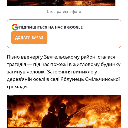
Ілюстративне фото
ПІДПИШІТЬСЯ НА НАС В GOOGLE
ДОДАТИ ЗАРАЗ
Пізно ввечері у Звягельському районі сталася
трагедія — під час пожежі в житловому будинку
загинув чоловік. Загоряння виникло у
дерев’яній оселі в селі Яблунець Ємільчинської
громади.