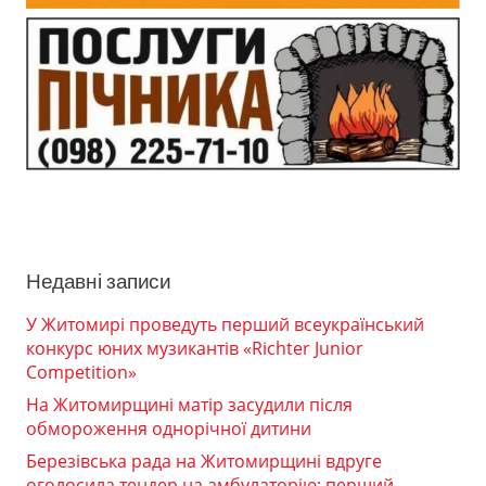
Недавні записи
У Житомирі проведуть перший всеукраїнський
конкурс юних музикантів «Richter Junior
Competition»
На Житомирщині матір засудили після
обмороження однорічної дитини
Березівська рада на Житомирщині вдруге
оголосила тендер на амбулаторію: перший