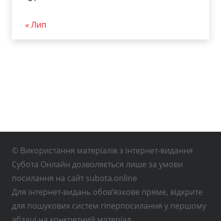
« Лип
© Використання матеріалів з інтернет-видання
Субота Онлайн дозволяється лише за умови
посилання на сайт subota.online
Для інтернет-видань обов’язкове пряме, відкрите
для пошукових систем гіперпосилання у першому
абзаці на конкретний матеріал.