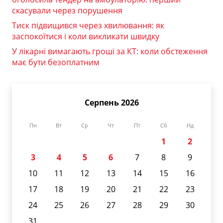
скасували через порушення
Тиск підвищився через хвилювання: як
заспокоїтися і коли викликати швидку
У лікарні вимагають гроші за КТ: коли обстеження
має бути безоплатним
Серпень 2026
Пн
Вт
Ср
Чт
Пт
Сб
Нд
1
2
3
4
5
6
7
8
9
10
11
12
13
14
15
16
17
18
19
20
21
22
23
24
25
26
27
28
29
30
31