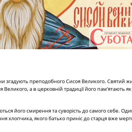
ни згадують преподобного Сисоя Великого. Святий жи
я Великого, а в церковній традиції його пам’ятають я
ься його смирення та суворість до самого себе. Один
ння хлопчика, якого батько приніс до старця вже мер