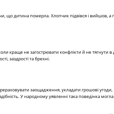
чи, що дитина померла. Хлопчик підвівся і вийшов, а 
коли краще не загострювати конфлікти й не тягнути в 
ті, заздрості та брехні.
ерераховувати заощадження, укладати грошові угоди,
дібність. У народному уявленні така поведінка могла