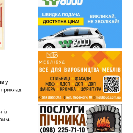
в у
к приклад
 із
твим.