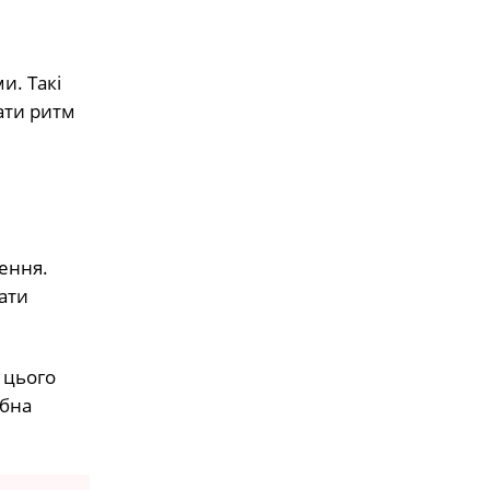
и. Такі
ати ритм
ення.
ати
 цього
ібна