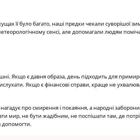
щах її було багато, наші предки чекали суворішої зим
етеорологічному сенсі, але допомагали людям поміч
ушні. Якщо є давня образа, день підходить для примир
ислухати. Якщо є фінансові справи, краще не ухвалюв
агадує про смирення і покаяння, а народні заборони
ти мир, не бути жадібним, не поспішати там, де потр
а допомогти.