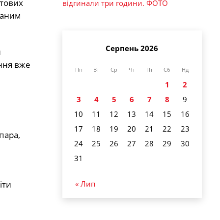
утових
відгинали три години. ФОТО
ганим
Серпень 2026
и
ння вже
Пн
Вт
Ср
Чт
Пт
Сб
Нд
1
2
3
4
5
6
7
8
9
10
11
12
13
14
15
16
17
18
19
20
21
22
23
пара,
24
25
26
27
28
29
30
31
« Лип
іти