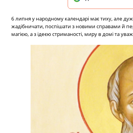
6 липня у народному календарі має тиху, але ду
жадібничати, поспішати з новими справами й пер
магією, а з ідеєю стриманості, миру в домі та ува