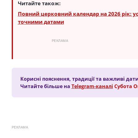
Читайте також:
Повний церковний календар на 2026 рік: усі
точними датами
РЕКЛАМА
Корисні пояснення, традиції та важливі дати
Читайте більше на
Telegram-каналі
Субота 
РЕКЛАМА