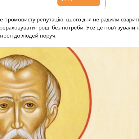
же промовисту репутацію: цього дня не радили сварит
ераховувати гроші без потреби. Усе це пов’язували н
жності до людей поруч.