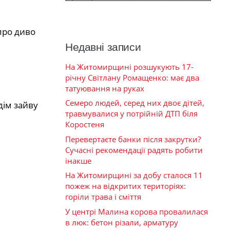
про диво
Недавні записи
На Житомирщині розшукують 17-
річну Світлану Ромащенко: має два
татуювання на руках
Семеро людей, серед них двоє дітей,
дім зайву
травмувалися у потрійній ДТП біля
Коростеня
Перевертаєте банки після закрутки?
Сучасні рекомендації радять робити
інакше
На Житомирщині за добу сталося 11
пожеж на відкритих територіях:
горіли трава і сміття
У центрі Малина корова провалилася
в люк: бетон різали, арматуру