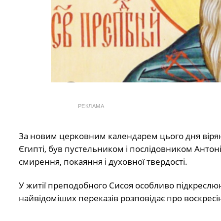
РЕКЛАМА
За новим церковним календарем цього дня віря
Єгипті, був пустельником і послідовником Антоні
смирення, покаяння і духовної твердості.
У житії преподобного Сисоя особливо підкреслюют
найвідоміших переказів розповідає про воскресі