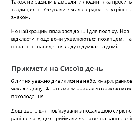
Також не радили відмовляти людині, яка просит
традиціях пов’язували з милосердям і внутрішнь
знаком.
Не найкращим вважався день і для поспіху. Нові 
відкласти, якщо вони ухвалюються похапцем. На
початого і наведення ладу в думках та домі.
Прикмети на Сисоїв день
6 липня уважно дивилися на небо, хмари, ранкову
чекали дощу. Жовті хмари вважали ознакою можл
похолодання.
Дощ цього дня пов’язували з подальшою сирістю
раніше часу, це сприймали як натяк на ранню осі