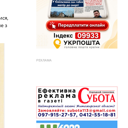
ися,
е з
РЕКЛАМА