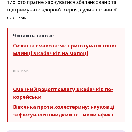
тих, хто прагне харчуватися збалансовано та
підтримувати здоров’я серця, судин і травної
системи.
Читайте також:
Сезонна смакота: як приготувати тонкі
млинці з кабачків на молоці
РЕКЛАМА
Смачний рецепт салату з кабачків по-
корейськи
Вівсянка проти холестерину: науковці
зафіксували швидкий і стійкий ефект