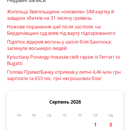
Недавні записи
Жительці Звягельщини «оновили» SIM-картку й
завдали збитків на 31 тисячу гривень
Ножове поранення шиї після застілля: на
Бердичівщині суд взяв під варту підозрюваного
Підліток відкрив вогонь у школі біля Бангкока:
загинули восьмеро людей
Кріштіану Роналду показав свій гараж із Ferrari та
Bugatti
Голова ПриватБанку отримав у липні 4,46 млн грн
зарплати та 653 тис. грн негрошових благ
Серпень 2026
Пн
Вт
Ср
Чт
Пт
Сб
Нд
1
2