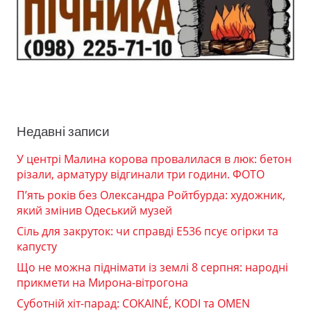
Недавні записи
У центрі Малина корова провалилася в люк: бетон
різали, арматуру відгинали три години. ФОТО
П’ять років без Олександра Ройтбурда: художник,
який змінив Одеський музей
Сіль для закруток: чи справді Е536 псує огірки та
капусту
Що не можна піднімати із землі 8 серпня: народні
прикмети на Мирона-вітрогона
Суботній хіт-парад: COKAINÉ, KODI та OMEN