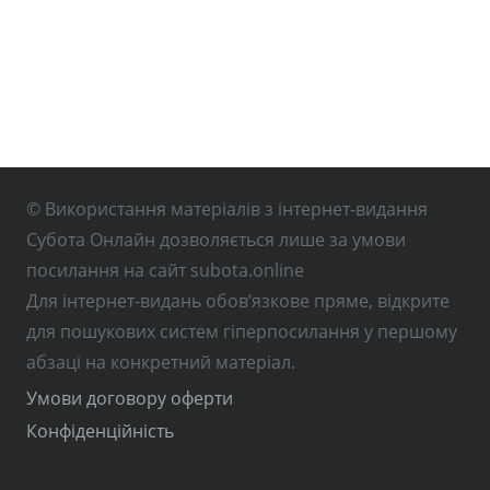
© Використання матеріалів з інтернет-видання
Субота Онлайн дозволяється лише за умови
посилання на сайт subota.online
Для інтернет-видань обов’язкове пряме, відкрите
для пошукових систем гіперпосилання у першому
абзаці на конкретний матеріал.
Умови договору оферти
Конфіденційність