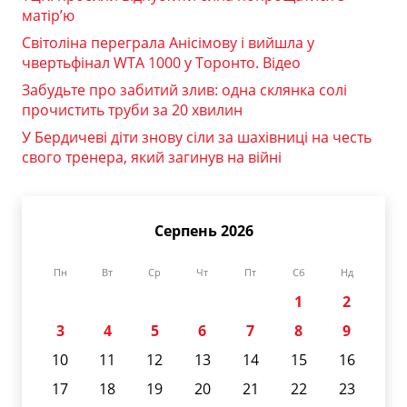
матір’ю
Світоліна переграла Анісімову і вийшла у
чвертьфінал WTA 1000 у Торонто. Відео
Забудьте про забитий злив: одна склянка солі
прочистить труби за 20 хвилин
У Бердичеві діти знову сіли за шахівниці на честь
свого тренера, який загинув на війні
Серпень 2026
Пн
Вт
Ср
Чт
Пт
Сб
Нд
1
2
3
4
5
6
7
8
9
10
11
12
13
14
15
16
17
18
19
20
21
22
23