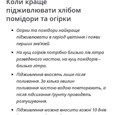
Коли краще
підживлювати хлібом
помідори та огірки
Огірки та помідори найкраще
підживлювати в період цвітіння і появи
перших зав’язей.
На кущ огірків потрібно близько пів літра
розведеного настою, на кущ помідорів –
близько літра.
Підживлення вносять лише після
поливання. За кілька хвилин
поливання чистою водою повторюють, а
після підсихання ґрунту проводять
розпушування.
Підживлення можна вносити кожні 10 днів