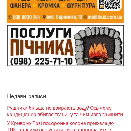
Недавні записи
Рушники більше не вбирають воду? Ось чому
кондиціонер вбиває тканину та чим його замінити
У Кривому Розі похоронна колона приїхала до
ТЦК: просили відпустити сина попрощатися з