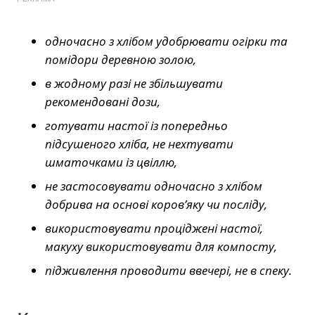
одночасно з хлібом удобрювати огірки та
помідори деревною золою,
в жодному разі не збільшувати
рекомендовані дози,
готувати настої із попередньо
підсушеного хліба, не нехтувати
шматочками із цвіллю,
не застосовувати одночасно з хлібом
добрива на основі коров’яку чи посліду,
використовувати проціджені настої,
макуху використовувати для компосту,
підживлення проводити ввечері, не в спеку.