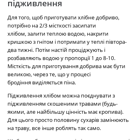
підживлення
Для того, щоб приготувати хлібне добриво,
потрібно на 2/3 місткості засипати
хлібом, залити теплою водою, накрити
кришкою з гнітом і потримати у теплі півтора-
два тижні. Потім настій проціджують і
розбавляють водою у пропорції 1 до 8-10.
Місткість для приготування добрива має бути
великою, через те, що у процесі
бродіння виділяється піна.
Підживлення хлібом можна поєднувати з
підживленням скошеними травами (будь-
якими, але найбільшу цінність має кропива).
Для цього просто половину сухарів замінюють
на траву, все інше роблять так само.