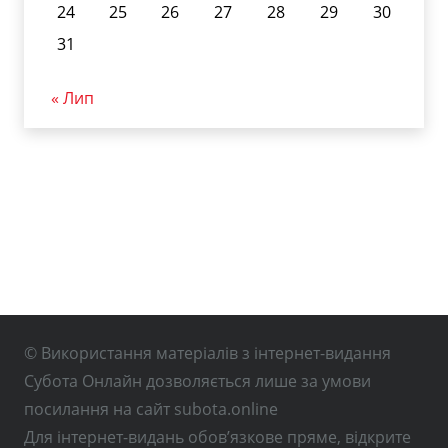
24
25
26
27
28
29
30
31
« Лип
© Використання матеріалів з інтернет-видання
Субота Онлайн дозволяється лише за умови
посилання на сайт subota.online
Для інтернет-видань обов’язкове пряме, відкрите