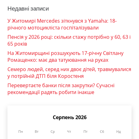
Недавні записи
У Житомирі Mercedes зіткнувся з Yamaha: 18-
річного мотоцикліста госпіталізували
Пенсія у 2026 році: скільки стажу потрібно у 60, 63 і
65 років
На Житомирщині розшукують 17-річну Світлану
Ромащенко: має два татуювання на руках
Семеро людей, серед них двоє дітей, травмувалися
у потрійній ДТП біля Коростеня
Перевертаєте банки після закрутки? Сучасні
рекомендації радять робити інакше
Серпень 2026
Пн
Вт
Ср
Чт
Пт
Сб
Нд