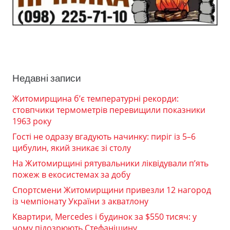
Недавні записи
Житомирщина б’є температурні рекорди:
стовпчики термометрів перевищили показники
1963 року
Гості не одразу вгадують начинку: пиріг із 5–6
цибулин, який зникає зі столу
На Житомирщині рятувальники ліквідували п’ять
пожеж в екосистемах за добу
Спортсмени Житомирщини привезли 12 нагород
із чемпіонату України з акватлону
Квартири, Mercedes і будинок за $550 тисяч: у
чому підозрюють Стефанішину