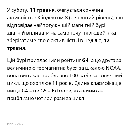
У суботу,
11 травня
, очікується сонячна
активність з К-індексом 8 (червоний рівень), що
відповідає найпотужнішій магнітній бурі,
здатній впливати на самопочуття людей, яка
зберігатиме свою активність і в неділю,
12
травня
.
Цій бурі привласнили рейтинг
G4
, а це друга за
величиною геомагнітна буря за шкалою NOAA, і
вона виникає приблизно 100 разів за сонячний
цикл, що охоплює 11 років. Єдина класифікація
вище G4 – це G5 – Extreme, яка виникає
приблизно чотири рази за цикл.
РЕКЛАМА