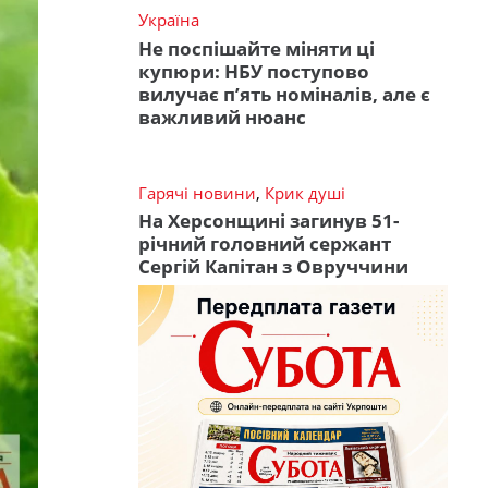
Україна
Не поспішайте міняти ці
купюри: НБУ поступово
вилучає п’ять номіналів, але є
важливий нюанс
Гарячі новини
,
Крик душі
На Херсонщині загинув 51-
річний головний сержант
Сергій Капітан з Овруччини