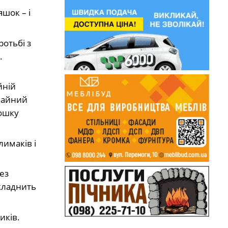
шок – і
ротьбі з
.
йній
ичайний
рошку
лимаків і
ез
складнить
иків.