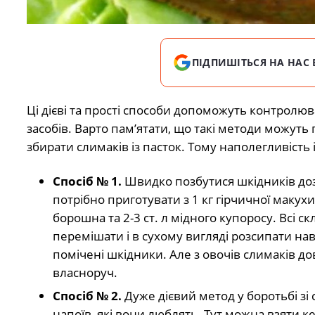
ПІДПИШІТЬСЯ НА НАС 
Ці дієві та прості способи допоможуть контролю
засобів. Варто пам’ятати, що такі методи можуть
збирати слимаків із пасток. Тому наполегливість і
Спосіб № 1.
Швидко позбутися шкідників доз
потрібно приготувати з 1 кг гірчичної макухи
борошна та 2-3 ст. л мідного купоросу. Всі 
перемішати і в сухому вигляді розсипати на
помічені шкідники. Але з овочів слимаків д
власноруч.
Спосіб № 2.
Дуже дієвий метод у боротьбі зі
напоїв, які вони люблять. Тут можна взяти ке