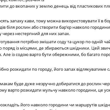
злити до вкопаних у землю денець від пластикових пля
ять запаху кави, тому можна використовувати її в бо
дів біля рослин або створити бар’єр навколо городини
 через нестерпний для них запах.
иготування потрібно змішати соду та цукор по одній ча
бо поряд із місцями, де збираються шкідники. Цей зв
. Але із содою варто бути обережними, бо багато по
ібно розкидати по городу, його запах відлякуватиме с
лимакам буде дуже незручно добиратися до рослин чер
 Тому варто розкидати мульчу навколо городини, це у
розкладіть його навколо городини чи маршрутів шкідн