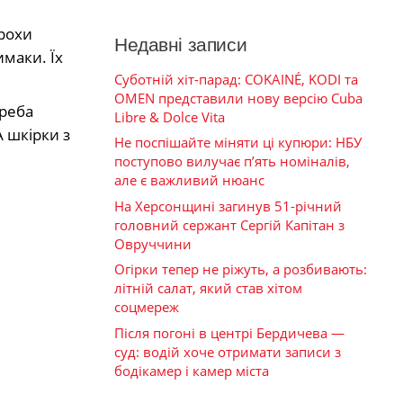
трохи
Недавні записи
имаки. Їх
Суботній хіт-парад: COKAINÉ, KODI та
OMEN представили нову версію Cuba
Треба
Libre & Dolce Vita
А шкірки з
Не поспішайте міняти ці купюри: НБУ
поступово вилучає п’ять номіналів,
але є важливий нюанс
На Херсонщині загинув 51-річний
головний сержант Сергій Капітан з
Овруччини
Огірки тепер не ріжуть, а розбивають:
літній салат, який став хітом
соцмереж
Після погоні в центрі Бердичева —
суд: водій хоче отримати записи з
бодікамер і камер міста