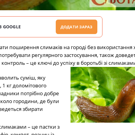
В GOOGLE
ДОДАТИ ЗАРАЗ
вати поширення слимаків на городі без використання 
 потребувати регулярного застосування, також доведе
 контроль – це ключі до успіху в боротьбі зі слимакам
волить суміш, яку
, 1 кг доломітового
складники потрібно добре
вколо городини, де були
оведеться збирати
 слимаками – це пастки з
фір, компот, розчин із