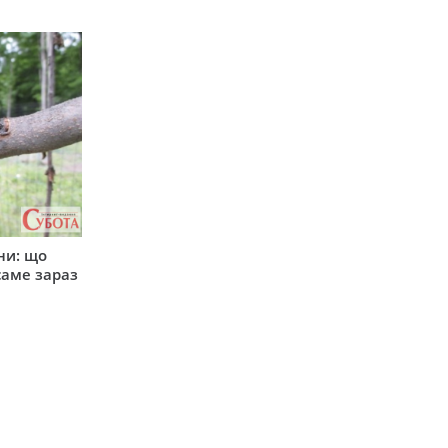
ни: що
саме зараз