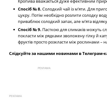
Кропива вважається дуже ефективним приро
Спосіб № 8.
Солодкий чай із м’яти. Для приго
цукру. Потім необхідно розлити солодку воду
приваблює солодкий запах, але м’ята відляк
Спосіб № 9.
Пасткою для слимаків можуть слу
покласти між рядками зволожену гілку й капус
фруктів просто розкласти між рослинами – н
Слідкуйте за нашими новинами в Телеграм-к
РЕКЛАМА
РЕКЛАМА