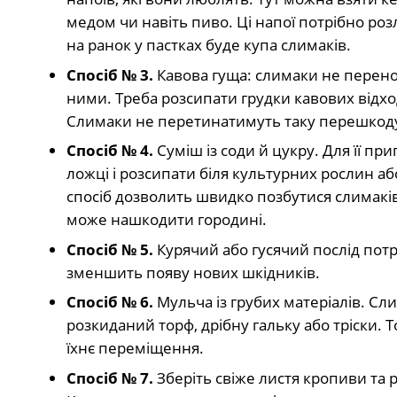
медом чи навіть пиво. Ці напої потрібно ро
на ранок у пастках буде купа слимаків.
Спосіб № 3.
Кавова гуща: слимаки не перенос
ними. Треба розсипати грудки кавових відхо
Слимаки не перетинатимуть таку перешкоду
Спосіб № 4.
Суміш із соди й цукру. Для її пр
ложці і розсипати біля культурних рослин а
спосіб дозволить швидко позбутися слимаків
може нашкодити городині.
Спосіб № 5.
Курячий або гусячий послід потр
зменшить появу нових шкідників.
Спосіб № 6.
Мульча із грубих матеріалів. С
розкиданий торф, дрібну гальку або тріски.
їхнє переміщення.
Спосіб № 7.
Зберіть свіже листя кропиви та 