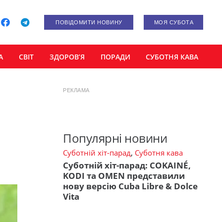
ПОВІДОМИТИ НОВИНУ
МОЯ СУБОТА
А
СВІТ
ЗДОРОВ’Я
ПОРАДИ
СУБОТНЯ КАВА
РЕКЛАМА
Популярні новини
Суботній хіт-парад
,
Суботня кава
Суботній хіт-парад: COKAINÉ,
KODI та OMEN представили
нову версію Cuba Libre & Dolce
Vita