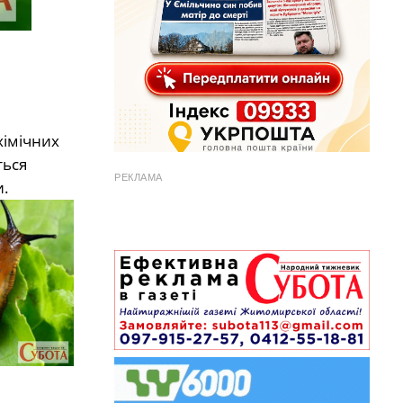
хімічних
ться
РЕКЛАМА
и.