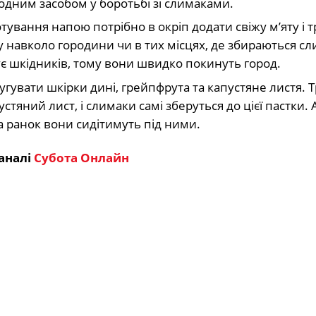
дним засобом у боротьбі зі слимаками.
тування напою потрібно в окріп додати свіжу м’яту і 
 навколо городини чи в тих місцях, де збираються сл
ує шкідників, тому вони швидко покинуть город.
гувати шкірки дині, грейпфрута та капустяне листя. 
тяний лист, і слимаки самі зберуться до цієї пастки. 
а ранок вони сидітимуть під ними.
аналі
Субота Онлайн