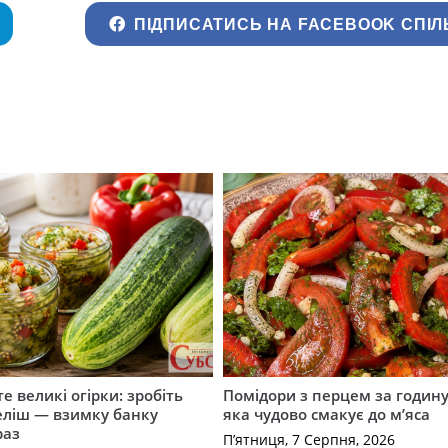
ПІДПИСАТИСЬ НА FACEBOOK СПІЛ
е великі огірки: зробіть
Помідори з перцем за годину:
еліш — взимку банку
яка чудово смакує до м’яса
раз
П’ятниця, 7 Серпня, 2026