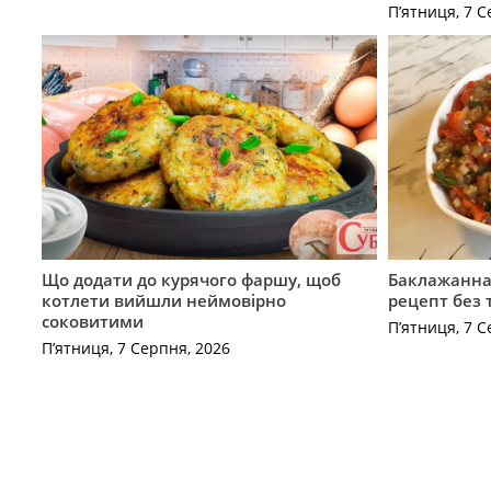
П’ятниця, 7 С
Що додати до курячого фаршу, щоб
Баклажанна 
котлети вийшли неймовірно
рецепт без
соковитими
П’ятниця, 7 С
П’ятниця, 7 Серпня, 2026