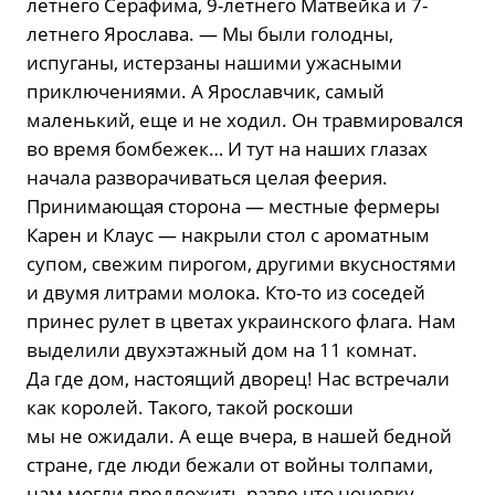
летнего Серафима, 9-летнего Матвейка и 7-
летнего Ярослава. — Мы были голодны,
испуганы, истерзаны нашими ужасными
приключениями. А Ярославчик, самый
маленький, еще и не ходил. Он травмировался
во время бомбежек… И тут на наших глазах
начала разворачиваться целая феерия.
Принимающая сторона — местные фермеры
Карен и Клаус — накрыли стол с ароматным
супом, свежим пирогом, другими вкусностями
и двумя литрами молока. Кто-то из соседей
принес рулет в цветах украинского флага. Нам
выделили двухэтажный дом на 11 комнат.
Да где дом, настоящий дворец! Нас встречали
как королей. Такого, такой роскоши
мы не ожидали. А еще вчера, в нашей бедной
стране, где люди бежали от войны толпами,
нам могли предложить разве что ночевку