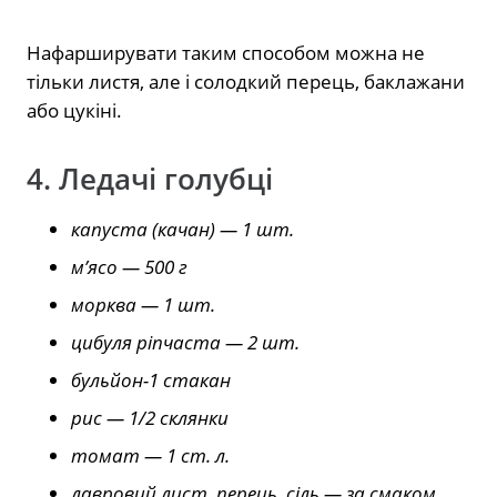
Нафарширувати таким способом можна не
тільки листя, але і солодкий перець, баклажани
або цукіні.
4. Ледачі голубці
капуста (качан) — 1 шт.
м’ясо — 500 г
морква — 1 шт.
цибуля ріпчаста — 2 шт.
бульйон-1 стакан
рис — 1/2 склянки
томат — 1 ст. л.
лавровий лист, перець, сіль — за смаком.