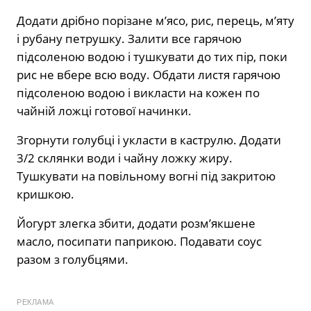
Додати дрібно порізане м’ясо, рис, перець, м’яту
і рубану петрушку. Залити все гарячою
підсоленою водою і тушкувати до тих пір, поки
рис не вбере всю воду. Обдати листя гарячою
підсоленою водою і викласти на кожен по
чайній ложці готової начинки.
Згорнути голубці і укласти в каструлю. Додати
3/2 склянки води і чайну ложку жиру.
Тушкувати на повільному вогні під закритою
кришкою.
Йогурт злегка збити, додати розм’якшене
масло, посипати паприкою. Подавати соус
разом з голубцями.
РЕКЛАМА