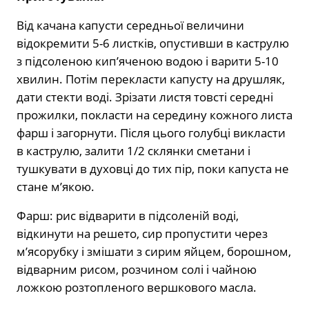
Від качана капусти середньої величини
відокремити 5-6 листків, опустивши в каструлю
з підсоленою кип’яченою водою і варити 5-10
хвилин. Потім перекласти капусту на друшляк,
дати стекти воді. Зрізати листя товсті середні
прожилки, покласти на середину кожного листа
фарш і загорнути. Після цього голубці викласти
в каструлю, залити 1/2 склянки сметани і
тушкувати в духовці до тих пір, поки капуста не
стане м’якою.
Фарш: рис відварити в підсоленій воді,
відкинути на решето, сир пропустити через
м’ясорубку і змішати з сирим яйцем, борошном,
відварним рисом, розчином солі і чайною
ложкою розтопленого вершкового масла.