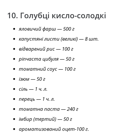
10. Голубці кисло-солодкі
яловичий фарш — 500 г
капустяні листи (великі) — 8 шт.
відварений рис — 100 г
ріпчаста цибуля — 50 г
томатний соус — 100 г
ізюм — 50 г
сіль — 1 ч. л.
перець — 1 ч. л.
томатна паста — 240 г
імбир (тертий) — 50 г
ароматизований оцет-100 г.