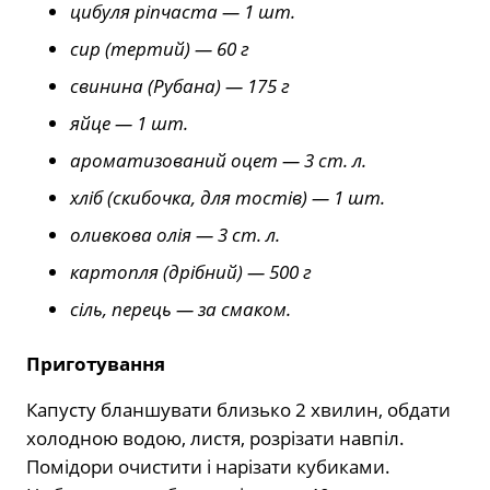
цибуля ріпчаста — 1 шт.
сир (тертий) — 60 г
свинина (Рубана) — 175 г
яйце — 1 шт.
ароматизований оцет — 3 ст. л.
хліб (скибочка, для тостів) — 1 шт.
оливкова олія — 3 ст. л.
картопля (дрібний) — 500 г
сіль, перець — за смаком.
Приготування
Капусту бланшувати близько 2 хвилин, обдати
холодною водою, листя, розрізати навпіл.
Помідори очистити і нарізати кубиками.