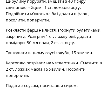
Цибулину порубати, змішати з 40 г сиру,
свининою, яйцем і 1 ст. ложкою оцту.
Подрібнити м’якоть хліба і додати в фарш,
посолити, поперчити.
Розкласти фарш на листя, згорнути рулетиками,
закріпити. Розігріти 1 ст. ложку олії, додати
помідори, 50 мл води, 2 ст. л. оцту.
Тушкувати в цьому соусі голубці 15 хвилин.
Картоплю розрізати на четвертинки. Смажити в
2 ст. ложках масла 15 хвилин. Посолити і
поперчити.
Подати з соусом, посипавши сиром.