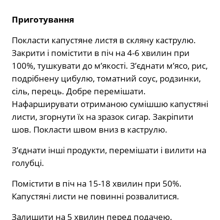
Приготування
Покласти капустяне листя в скляну каструлю.
Закрити і помістити в піч на 4-6 хвилин при
100%, тушкувати до м’якості. З’єднати м’ясо, рис,
подрібнену цибулю, томатний соус, родзинки,
сіль, перець. Добре перемішати.
Нафарширувати отриманою сумішшю капустяні
листи, згорнути їх на зразок сигар. Закріпити
шов. Покласти швом вниз в каструлю.
З’єднати інші продукти, перемішати і вилити на
голубці.
Помістити в піч на 15-18 хвилин при 50%.
Капустяні листи не повинні розвалитися.
Залишити на 5 хвилин перед подачею.