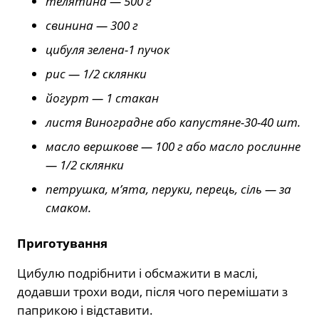
телятина — 500 г
свинина — 300 г
цибуля зелена-1 пучок
рис — 1/2 склянки
йогурт — 1 стакан
листя Виноградне або капустяне-30-40 шт.
масло вершкове — 100 г або масло рослинне
— 1/2 склянки
петрушка, м’ята, перуки, перець, сіль — за
смаком.
Приготування
Цибулю подрібнити і обсмажити в маслі,
додавши трохи води, після чого перемішати з
паприкою і відставити.