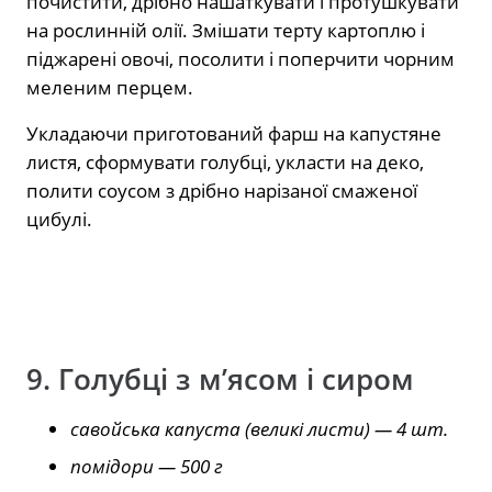
почистити, дрібно нашаткувати і протушкувати
на рослинній олії. Змішати терту картоплю і
піджарені овочі, посолити і поперчити чорним
меленим перцем.
Укладаючи приготований фарш на капустяне
листя, сформувати голубці, укласти на деко,
полити соусом з дрібно нарізаної смаженої
цибулі.
9. Голубці з м’ясом і сиром
савойська капуста (великі листи) — 4 шт.
помідори — 500 г