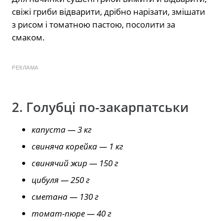
свіжі гриби відварити, дрібно нарізати, змішати
з рисом і томатною пастою, посолити за
смаком.
РЕКЛАМА
2. Голубці по-закарпатськи
капуста — 3 кг
свиняча корейка — 1 кг
свинячий жир — 150 г
цибуля — 250 г
сметана — 130 г
томат-пюре — 40 г