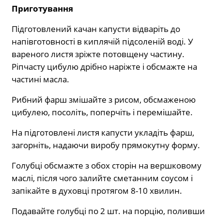
Приготування
Підготовлений качан капусти відваріть до
напівготовності в киплячій підсоленій воді. У
вареного листя зріжте потовщену частину.
Ріпчасту цибулю дрібно наріжте і обсмажте на
частині масла.
Рибний фарш змішайте з рисом, обсмаженою
цибулею, посоліть, поперчіть і перемішайте.
На підготовлені листя капусти укладіть фарш,
загорніть, надаючи виробу прямокутну форму.
Голубці обсмажте з обох сторін на вершковому
маслі, після чого залийте сметанним соусом і
запікайте в духовці протягом 8-10 хвилин.
Подавайте голубці по 2 шт. на порцію, поливши