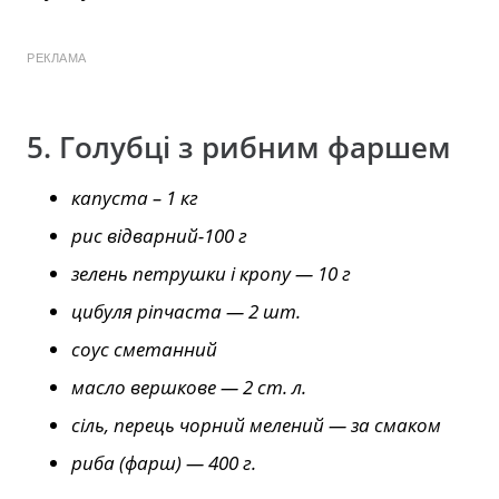
РЕКЛАМА
5. Голубці з рибним фаршем
капуста – 1 кг
рис відварний-100 г
зелень петрушки і кропу — 10 г
цибуля ріпчаста — 2 шт.
соус сметанний
масло вершкове — 2 ст. л.
сіль, перець чорний мелений — за смаком
риба (фарш) — 400 г.