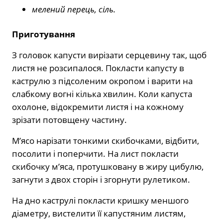
мелений перець, сіль.
Приготування
З головок капусти вирізати серцевину так, щоб
листя не розсипалося. Покласти капусту в
каструлю з підсоленим окропом і варити на
слабкому вогні кілька хвилин. Коли капуста
охолоне, відокремити листя і на кожному
зрізати потовщену частину.
М’ясо нарізати тонкими скибочками, відбити,
посолити і поперчити. На лист покласти
скибочку м’яса, протушковану в жиру цибулю,
загнути з двох сторін і згорнути рулетиком.
На дно каструлі покласти кришку меншого
діаметру, вистелити її капустяним листям,