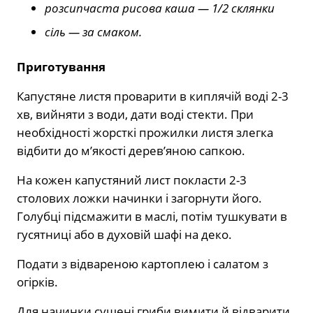
розсипчаста рисова каша — 1/2 склянки
сіль — за смаком.
Приготування
Капустяне листя проварити в киплячій воді 2-3
хв, вийняти з води, дати воді стекти. При
необхідності жорсткі прожилки листя злегка
відбити до м’якості дерев’яною сапкою.
На кожен капустяний лист покласти 2-3
столових ложки начинки і загорнути його.
Голубці підсмажити в маслі, потім тушкувати в
гусятниці або в духовій шафі на деко.
Подати з відвареною картоплею і салатом з
огірків.
Для начинки сушені гриби вимити й відварити,