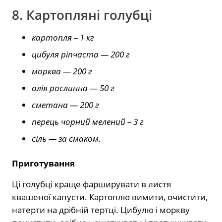
8. Картопляні голубці
картопля – 1 кг
цибуля ріпчаста — 200 г
морква — 200 г
олія рослинна — 50 г
сметана — 200 г
перець чорний мелений – 3 г
сіль — за смаком.
Приготування
Ці голубці краще фарширувати в листя
квашеної капусти. Картоплю вимити, очистити,
натерти на дрібній тертці. Цибулю і моркву