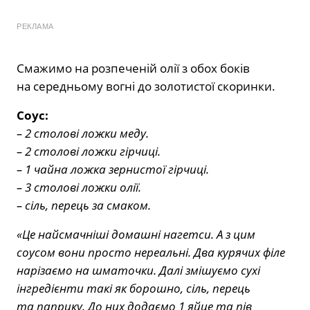
РЕКЛАМА
Смажимо на розпеченій олії з обох боків
на середньому вогні до золотистої скоринки.
Соус:
– 2 столові ложки меду.
– 2 столові ложки гірчиці.
– 1 чайна ложка зернистої гірчиці.
– 3 столові ложки олії.
– сіль, перець за смаком.
«Це найсмачніші домашні нагетси. А з цим
соусом вони просто нереальні. Два курячих філе
нарізаємо на шматочки. Далі змішуємо сухі
інгредієнти такі як борошно, сіль, перець
та паприку. До них додаємо 1 яйце та пів