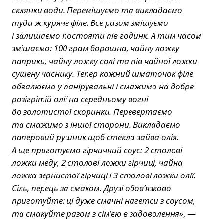
склянки води. Перемішуємо та викладаємо
туди ж куряче філе. Все разом змішуємо
і залишаємо постояти пів годинк. А тим часом
змішаємо: 100 грам борошна, чайну ложку
паприки, чайну ложку солі та пів чайної ложки
сушену часнику. Тепер кожний шматочок філе
обвалюємо у панірувальні і смажимо на добре
розігрітій олії на середньому вогні
до золотистої скоринки. Перевертаємо
та смажимо з іншої сторони. Викладаємо
паперовий рушник щоб стекла зайва олія.
А ще приготуємо гірчичний соус: 2 столові
ложки меду, 2 столові ложки гірчиці, чайна
ложка зернистої гірчиці і 3 столові ложки олії.
Сіль, перець за смаком. Друзі обов’язково
приготуйте: ці дуже смачні нагетси з соусом,
та смакуйте разом з сім’єю в задоволення»
, —