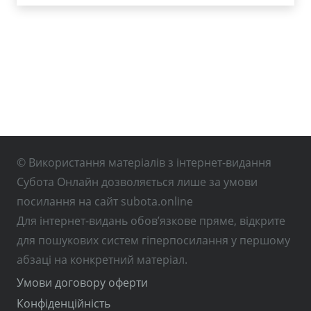
© Використання матеріалів з інтернет-видання
Субота Онлайн дозволяється лише за умови
посилання на сайт subota.online
Для інтернет-видань обов’язкове пряме, відкрите
для пошукових систем гіперпосилання у першому
абзаці на конкретний матеріал.
Умови договору оферти
Конфіденційність