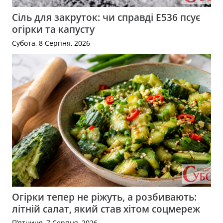
Сіль для закруток: чи справді Е536 псує
огірки та капусту
Субота, 8 Серпня, 2026
Огірки тепер не ріжуть, а розбивають:
літній салат, який став хітом соцмереж
П’ятниця, 7 Серпня, 2026