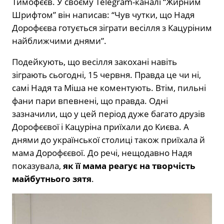
Тимофєєв. У своєму Telegram-каналі “Жирним
Шрифтом” він написав: “Чув чутки, що Надя
Дорофєєва готується зіграти весілля з Кацуріним
найближчими днями”.
Подейкують, що весілля закохані навіть
зіграють сьогодні, 15 червня. Правда це чи ні,
самі Надя та Міша не коментують. Втім, пильні
фани пари впевнені, що правда. Одні
зазначили, що у цей період дуже багато друзів
Дорофєєвої і Кацуріна приїхали до Києва. А
днями до української столиці також приїхала й
мама Дорофєєвої. До речі, нещодавно Надя
показувала,
як її мама реагує на творчість
майбутнього зятя
.