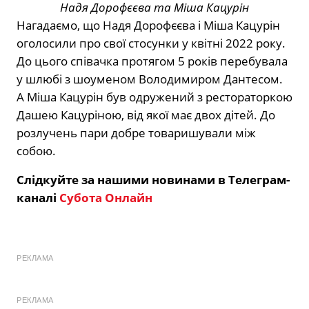
Надя Дорофєєва та Міша Кацурін
Нагадаємо, що Надя Дорофєєва і Міша Кацурін
оголосили про свої стосунки у квітні 2022 року.
До цього співачка протягом 5 років перебувала
у шлюбі з шоуменом Володимиром Дантесом.
А Міша Кацурін був одружений з рестораторкою
Дашею Кацуріною, від якої має двох дітей. До
розлучень пари добре товаришували між
собою.
Слідкуйте за нашими новинами в Телеграм-
каналі
Субота Онлайн
РЕКЛАМА
РЕКЛАМА