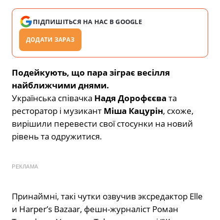
ПІДПИШІТЬСЯ НА НАС В GOOGLE
ДОДАТИ ЗАРАЗ
Подейкують, що пара зіграє весілля
найближчими днями.
Українська співачка
Надя Дорофєєва
та
ресторатор і музикант
Міша Кацурін
, схоже,
вирішили перевести свої стосунки на новий
рівень та одружитися.
РЕКЛАМА
Принаймні, такі чутки озвучив эксредактор Elle
и Harper’s Bazaar, фешн-журналіст Роман