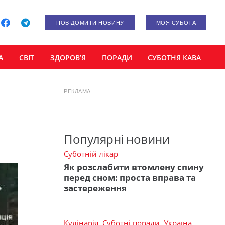
ПОВІДОМИТИ НОВИНУ
МОЯ СУБОТА
А
СВІТ
ЗДОРОВ’Я
ПОРАДИ
СУБОТНЯ КАВА
РЕКЛАМА
Популярні новини
Суботній лікар
Як розслабити втомлену спину
перед сном: проста вправа та
застереження
Кулінарія
,
Суботні поради
,
Україна