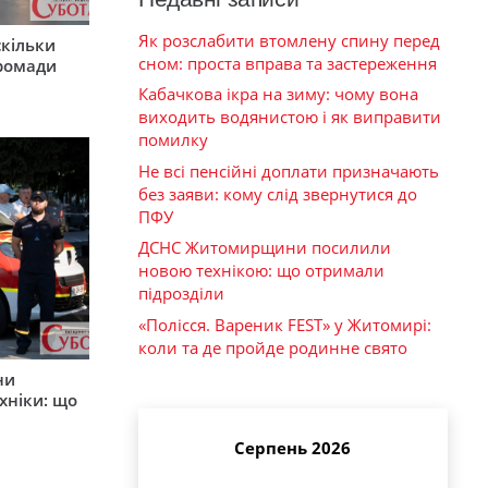
Як розслабити втомлену спину перед
скільки
сном: проста вправа та застереження
громади
Кабачкова ікра на зиму: чому вона
виходить водянистою і як виправити
помилку
Не всі пенсійні доплати призначають
без заяви: кому слід звернутися до
ПФУ
ДСНС Житомирщини посилили
новою технікою: що отримали
підрозділи
«Полісся. Вареник FEST» у Житомирі:
коли та де пройде родинне свято
ни
хніки: що
Серпень 2026