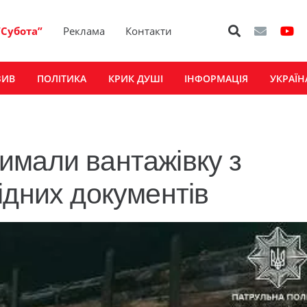
“Субота”
Реклама
Контакти
ЗИВ
ПОЛІТИКА
КРИК ДУШІ
ІНФОРМАЦІЯ
УКРАЇН
имали вантажівку з
ідних документів