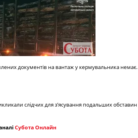
рмлених документів на вантаж у кермувальника немає.
викликали слідчих для з’ясування подальших обставин 
аналі
Субота Онлайн