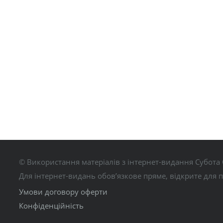
© Використання матеріалів з інтернет-видання Субота 
Для інтернет-видань обов’язкове пряме, відкрите для 
Умови договору оферти
Конфіденційність