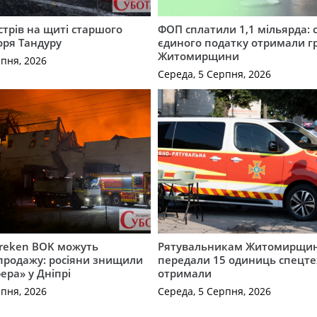
трів на щиті старшого
ФОП сплатили 1,1 мільярда: 
оря Тандуру
єдиного податку отримали 
Житомирщини
рпня, 2026
Середа, 5 Серпня, 2026
Freken BOK можуть
Рятувальникам Житомирщи
продажу: росіяни знищили
передали 15 одиниць спецте
ера» у Дніпрі
отримали
рпня, 2026
Середа, 5 Серпня, 2026