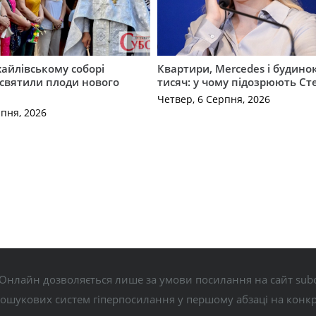
айлівському соборі
Квартири, Mercedes і будинок
святили плоди нового
тисяч: у чому підозрюють С
Четвер, 6 Серпня, 2026
рпня, 2026
Онлайн дозволяється лише за умови посилання на сайт subo
пошукових систем гіперпосилання у першому абзаці на конк