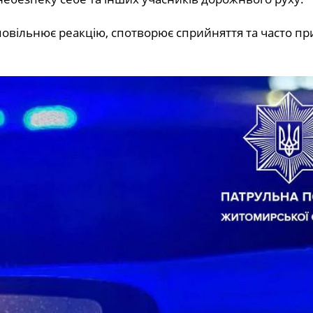
овільнює реакцію, спотворює сприйняття та часто пр