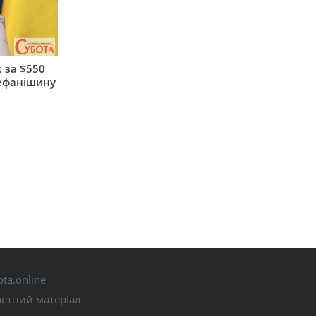
 за $550
тефанішину
ta.online
ретний матеріал.