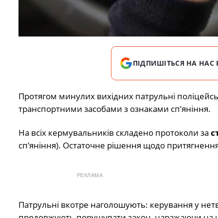
ПІДПИШІТЬСЯ НА НАС 
Протягом минулих вихідних патрульні поліцейс
транспортними засобами з ознаками сп’яніння.
На всіх кермувальників складено протоколи за
с
сп’яніння). Остаточне рішення щодо притягнення 
РЕКЛАМА
Патрульні вкотре наголошують: керування у нет
продовжують порушувати закон, наражаючи на не