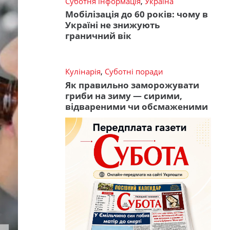
Суботня інформація
,
Україна
Мобілізація до 60 років: чому в
Україні не знижують
граничний вік
Кулінарія
,
Суботні поради
Як правильно заморожувати
гриби на зиму — сирими,
відвареними чи обсмаженими