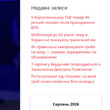
Недавні записи
У Коростенському ТЦК помер 46-
річний чоловік після проходження
ВЛК
Мобілізація до 60 років: чому в
Україні не знижують граничний вік
Як правильно заморожувати гриби
на зиму — сирими, відвареними чи
обсмаженими
7 серпня у Бердичеві попрощаються із
Захисником Дмитром Плаксюком
Росте купками під тополею: на який
гриб схожа незвична біла знахідка
Серпень 2026