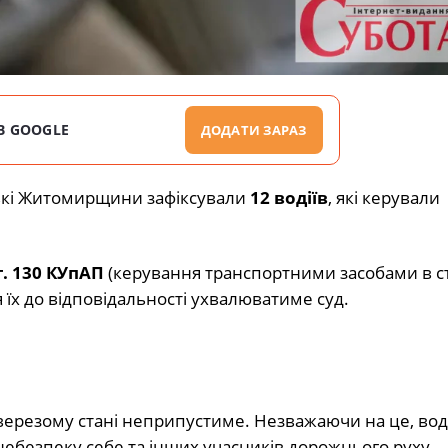
В GOOGLE
ДОДАТИ ЗАРАЗ
ькі Житомирщини зафіксували
12 водіїв
, які керували
т. 130 КУпАП
(керування транспортними засобами в с
їх до відповідальності ухвалюватиме суд.
верезому стані неприпустиме. Незважаючи на це, воді
безпеку себе та інших учасників дорожнього руху.