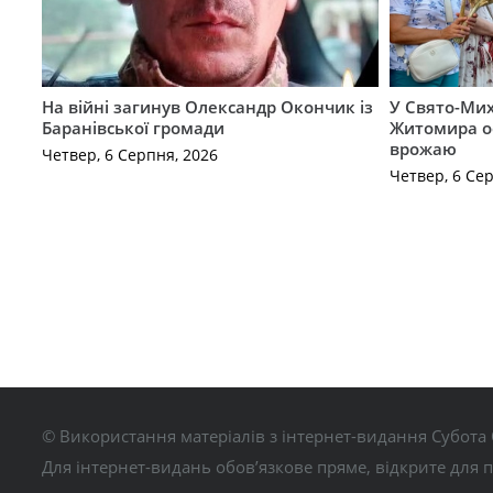
На війні загинув Олександр Окончик із
У Свято-Мих
Баранівської громади
Житомира о
врожаю
Четвер, 6 Серпня, 2026
Четвер, 6 Се
© Використання матеріалів з інтернет-видання Субота 
Для інтернет-видань обов’язкове пряме, відкрите для 