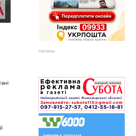
РЕКЛАМА
тані
ї