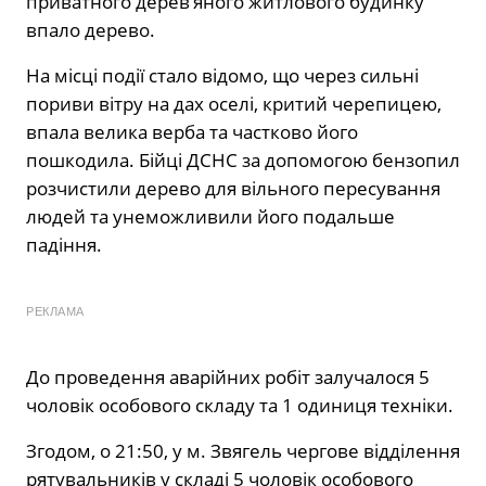
приватного дерев’яного житлового будинку
впало дерево.
На місці події стало відомо, що через сильні
пориви вітру на дах оселі, критий черепицею,
впала велика верба та частково його
пошкодила. Бійці ДСНС за допомогою бензопил
розчистили дерево для вільного пересування
людей та унеможливили його подальше
падіння.
РЕКЛАМА
До проведення аварійних робіт залучалося 5
чоловік особового складу та 1 одиниця техніки.
Згодом, о 21:50, у м. Звягель чергове відділення
рятувальників у складі 5 чоловік особового