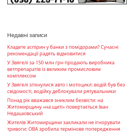
Недавні записи
Кладете аспірин у банки з помідорами? Сучасні
рекомендації радять відмовитися
У Звягелі за 150 млн грн продають виробника
ветпрепаратів із великим промисловим
комплексом
У Звягелі зіткнулися авто і мотоцикл: водій був без
свідомості, водійку деблокували рятувальники
Понад рік вважався зниклим безвісти: на
Житомирщину «на щиті» повертається Іван
Недашківський
Жителів Житомирщини закликали не ігнорувати
тривоги: ОВА зробила термінове попередження