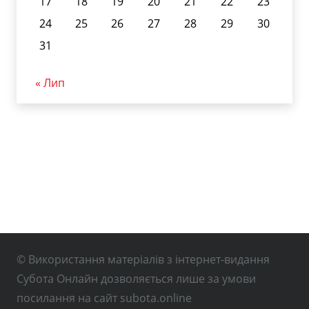
17
18
19
20
21
22
23
24
25
26
27
28
29
30
31
« Лип
© Використання матеріалів з інтернет-видання
Субота Онлайн дозволяється лише за умови
посилання на сайт subota.online