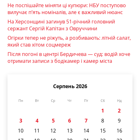
Не поспішайте міняти ці купюри: НБУ поступово
вилучає п’ять номіналів, але є важливий нюанс
На Херсонщині загинув 51-річний головний
сержант Сергій Капітан з Овруччини
Огірки тепер не ріжуть, а розбивають: літній салат,
який став хітом соцмереж
Після погоні в центрі Бердичева — суд: водій хоче
отримати записи з бодікамер і камер міста
Серпень 2026
Пн
Вт
Ср
Чт
Пт
Сб
Нд
1
2
3
4
5
6
7
8
9
10
11
12
13
14
15
16