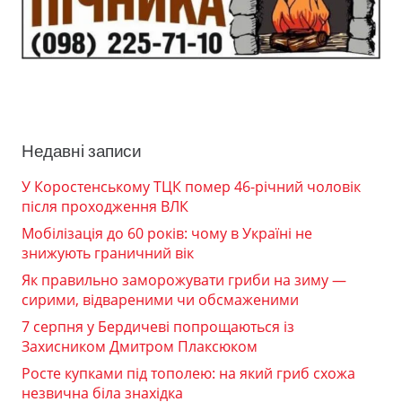
Недавні записи
У Коростенському ТЦК помер 46-річний чоловік
після проходження ВЛК
Мобілізація до 60 років: чому в Україні не
знижують граничний вік
Як правильно заморожувати гриби на зиму —
сирими, відвареними чи обсмаженими
7 серпня у Бердичеві попрощаються із
Захисником Дмитром Плаксюком
Росте купками під тополею: на який гриб схожа
незвична біла знахідка