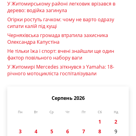
У Житомирському районі легковик врізався в
дерево: водійка загинула
Огірки ростуть гачком: чому не варто одразу
сипати калій під кущі
Черняхівська громада втратила захисника
Олександра Капустіна
Не тільки їжа і спорт: вчені знайшли ще один
фактор повільного набору ваги
У Житомирі Mercedes зіткнувся з Yamaha: 18-
річного мотоцикліста госпіталізували
Серпень 2026
Пн
Вт
Ср
Чт
Пт
Сб
Нд
1
2
3
4
5
6
7
8
9