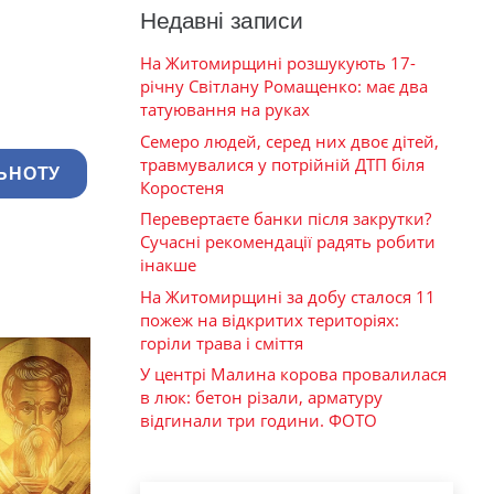
Недавні записи
На Житомирщині розшукують 17-
річну Світлану Ромащенко: має два
татуювання на руках
Семеро людей, серед них двоє дітей,
травмувалися у потрійній ДТП біля
ЬНОТУ
Коростеня
Перевертаєте банки після закрутки?
Сучасні рекомендації радять робити
інакше
На Житомирщині за добу сталося 11
пожеж на відкритих територіях:
горіли трава і сміття
У центрі Малина корова провалилася
в люк: бетон різали, арматуру
відгинали три години. ФОТО