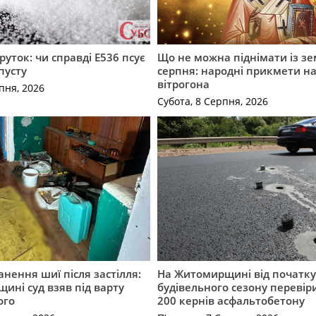
руток: чи справді Е536 псує
Що не можна піднімати із зе
пусту
серпня: народні прикмети н
вітрогона
пня, 2026
Субота, 8 Серпня, 2026
нення шиї після застілля:
На Житомирщині від початк
щині суд взяв під варту
будівельного сезону перевір
ого
200 кернів асфальтобетону