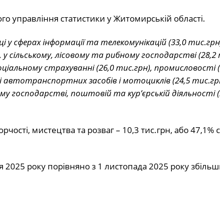
го управління статистики у Житомирській області.
 у сферах інформації та телекомунікацій (33,0 тис.грн
, у сільському, лісовому та рибному господарстві (28,2 
оціальному страхуванні (26,0 тис.грн), промисловості (
і автотранспортних засобів і мотоциклів (24,5 тис.грн
му господарстві, поштовій та кур’єрській діяльності (
рчості, мистецтва та розваг – 10,3 тис.грн, або 47,1% 
ня 2025 року порівняно з 1 листопада 2025 року збіль