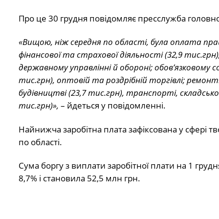
Про це 30 грудня
повідомляє
пресслужба головно
«Вищою, ніж середня по області, була оплата праці
фінансової та страхової діяльності (32,9 тис.грн)
державному управлінні й обороні; обов’язковому с
тис.грн), оптовій та роздрібній торгівлі; ремонт
будівництві (23,7 тис.грн), транспорті, складсько
тис.грн)»,
– йдеться у повідомленні.
Найнижча заробітна плата зафіксована у сфері тво
по області.
Сума боргу з виплати заробітної плати на 1 груд
8,7% і становила 52,5 млн грн.