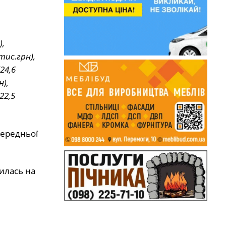
),
тис.грн),
24,6
),
22,5
середньої
шилась на