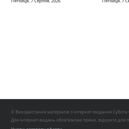
П’ятниця, 7 Серпня, 2026
П’ятниця, 7 С
© Використання матеріалів з інтернет-видання Субота 
Для інтернет-видань обов’язкове пряме, відкрите для 
Умови договору оферти