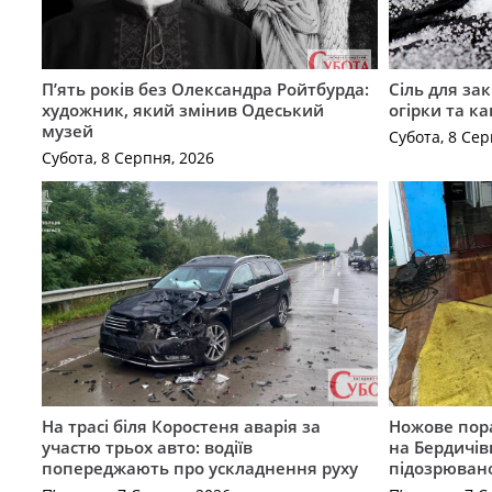
П’ять років без Олександра Ройтбурда:
Сіль для зак
художник, який змінив Одеський
огірки та ка
музей
Субота, 8 Сер
Субота, 8 Серпня, 2026
На трасі біля Коростеня аварія за
Ножове пора
участю трьох авто: водіїв
на Бердичів
попереджають про ускладнення руху
підозрюван