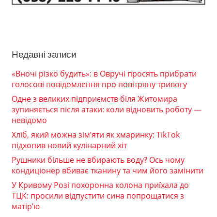
Недавні записи
«Вночі різко будить»: в Овручі просять прибрати
голосові повідомлення про повітряну тривогу
Одне з великих підприємств біля Житомира
зупиняється після атаки: коли відновить роботу —
невідомо
Хліб, який можна зім’яти як хмаринку: TikTok
підхопив новий кулінарний хіт
Рушники більше не вбирають воду? Ось чому
кондиціонер вбиває тканину та чим його замінити
У Кривому Розі похоронна колона приїхала до
ТЦК: просили відпустити сина попрощатися з
матір’ю