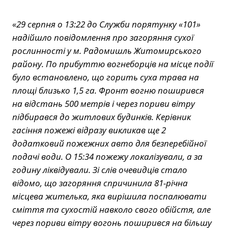
«29 серпня о 13:22 до Служби порятунку «101»
надійшло повідомлення про загоряння сухої
рослинності у м. Радомишль Житомирського
району. По прибуттю вогнеборців на місце події
було встановлено, що горить суха трава на
площі близько 1,5 га. Фронт вогню поширився
на відстань 500 метрів і через пориви вітру
підбирався до житлових будинків. Керівник
гасіння пожежі відразу викликав ще 2
додатковий пожежних авто для безперебійної
подачі води. О 15:34 пожежу локалізували, а за
годину ліквідували. Зі слів очевидців стало
відомо, що загоряння спричинила 81-річна
місцева жителька, яка вирішила поспалювати
сміття та сухостій навколо свого обійстя, але
через пориви вітру вогонь поширився на більшу