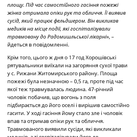
площу. Під час самостійного гасіння пожежі
жінка отримала опіки рук та обличчя. Її виявив
сусід, який працює фельдшером. Він викликав
медиків на місце події, які госпіталізували
травмовану до Радомишльської лікарні
», –
йдеться в повідомленні.
Крім того, цього ж дня о 17 год Хорошівські
рятувальники виїхали на загоряння сухої трави
у с. Рижани Житомирського району. Площа
пожежі була незначною – 0,5 га, проте під час
якої теж травмувалась людина. 47-річний
чоловік побачив, що вогонь з поля
підбирається до його оселі і вирішив самостійно
гасити. У ході гасіння йому стало зле і чоловік
впав та отримав опіки рук та обличчя.
Травмованого виявили сусіди, які викликали
медиків, а ті госпіталізували його до