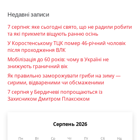
Недавні записи
7 серпня: яке сьогодні свято, що не радили робити
та які прикмети віщують ранню осінь
У Коростенському ТЦК помер 46-річний чоловік
після проходження ВЛК
Мобілізація до 60 років: чому в Україні не
знижують граничний вік
Як правильно заморожувати гриби на зиму —
сирими, відвареними чи обсмаженими
7 серпня у Бердичеві попрощаються із
Захисником Дмитром Плаксюком
Серпень 2026
Пн
Вт
Ср
Чт
Пт
Сб
Нд