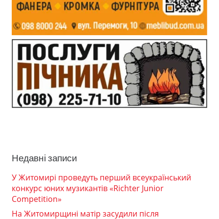
Недавні записи
У Житомирі проведуть перший всеукраїнський
конкурс юних музикантів «Richter Junior
Competition»
На Житомирщині матір засудили після