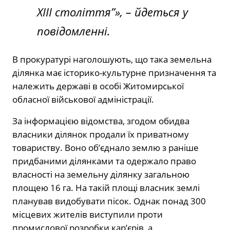
ХІІІ століття”»,
– йдеться у
повідомленні.
В прокуратурі наголошують, що така земельна
ділянка має історико-культурне призначення та
належить державі в особі Житомирської
обласної військової адміністрації.
За інформацією відомства, згодом обидва
власники ділянок продали їх приватному
товариству. Воно об’єднало землю з раніше
придбаними ділянками та одержало право
власності на земельну ділянку загальною
площею 16 га. На такій площі власник землі
планував видобувати пісок. Однак понад 300
місцевих жителів виступили проти
промислової розробки кар’єрів, а