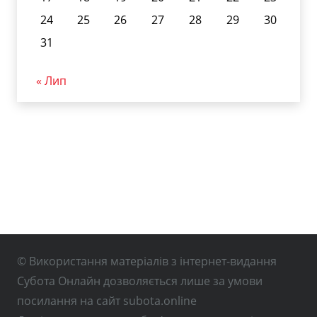
24
25
26
27
28
29
30
31
« Лип
© Використання матеріалів з інтернет-видання
Субота Онлайн дозволяється лише за умови
посилання на сайт subota.online