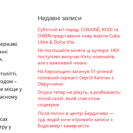
Недавні записи
Суботній хіт-парад: COKAINÉ, KODI та
OMEN представили нову версію Cuba
Libre & Dolce Vita
державі.
Не поспішайте міняти ці купюри: НБУ
нні
поступово вилучає п’ять номіналів,
и.
але є важливий нюанс
На Херсонщині загинув 51-річний
олітті,
головний сержант Сергій Капітан з
годом –
Овруччини
е місце у
Огірки тепер не ріжуть, а розбивають:
ласному
літній салат, який став хітом
соцмереж
Після погоні в центрі Бердичева —
сах
суд: водій хоче отримати записи з
бодікамер і камер міста
тру у