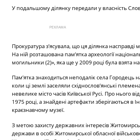
У подальшому ділянку передали у власність Слов
РЕКЛАМА
Прокуратура з’ясувала, що ця ділянка насправді 
На ній розташована пам’ятка археології націонал
могильники (2)», яка ще у 2009 році була взята н
Пам’ятка знаходиться неподалік села Городець на 
коли ці землі заселяли східнослов’янські племен
невелике місто часів Київської Русі. Про нього ві
1975 році, а знайдені артефакти зберігаються в 
краєзнавчому музеї.
З метою захисту державних інтересів Житомирськ
держави в особі Житомирської обласної військово