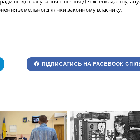
ої ради щодо скасування рішення Держгеокадастру, ан
ернення земельної ділянки законному власнику.
ПІДПИСАТИСЬ НА FACEBOOK СПІЛ