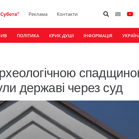
“Субота”
Реклама
Контакти
ЗИВ
ПОЛІТИКА
КРИК ДУШІ
ІНФОРМАЦІЯ
УКРАЇН
археологічною спадщино
ли державі через суд