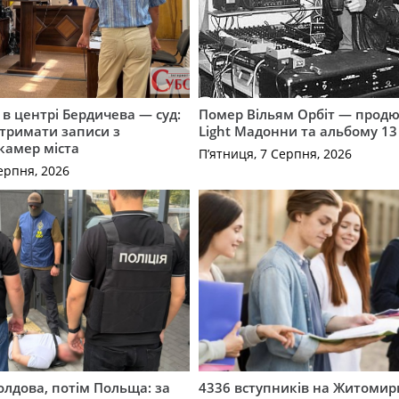
і в центрі Бердичева — суд:
Помер Вільям Орбіт — продю
отримати записи з
Light Мадонни та альбому 13 
 камер міста
П’ятниця, 7 Серпня, 2026
ерпня, 2026
лдова, потім Польща: за
4336 вступників на Житоми