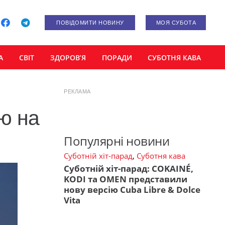
ПОВІДОМИТИ НОВИНУ
МОЯ СУБОТА
А
СВІТ
ЗДОРОВ’Я
ПОРАДИ
СУБОТНЯ КАВА
РЕКЛАМА
ю на
Популярні новини
Суботній хіт-парад
,
Суботня кава
Суботній хіт-парад: COKAINÉ,
KODI та OMEN представили
нову версію Cuba Libre & Dolce
Vita