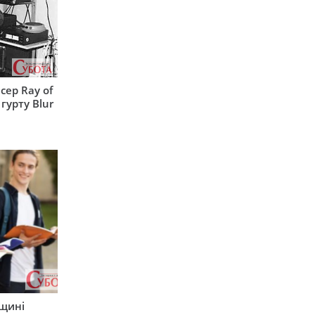
сер Ray of
гурту Blur
рщині