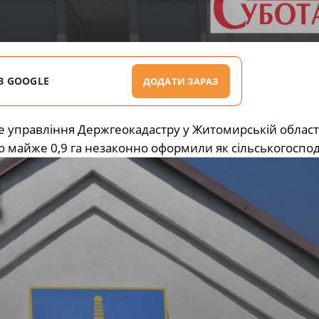
В GOOGLE
ДОДАТИ ЗАРАЗ
не управління Держгеокадастру у Житомирській област
майже 0,9 га незаконно оформили як сільськогоспод