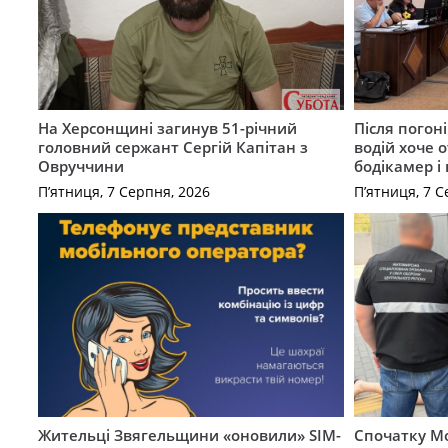
На Херсонщині загинув 51-річний
Після погон
головний сержант Сергій Капітан з
водій хоче 
Овруччини
бодікамер і
П’ятниця, 7 Серпня, 2026
П’ятниця, 7 С
Жительці Звягельщини «оновили» SIM-
Спочатку Мо