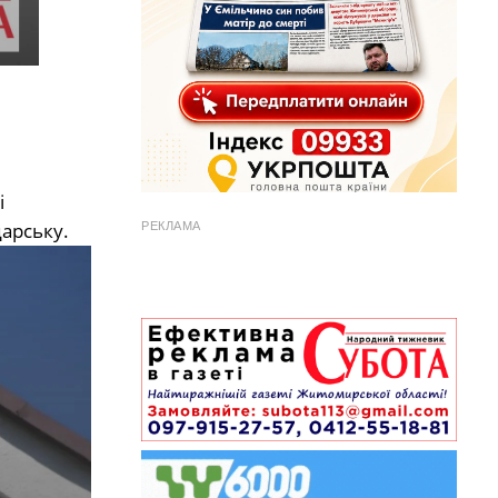
і
арську.
РЕКЛАМА