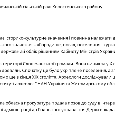
ечанській сільській раді Коростенського району.
має історико-культурне значення і повинна належати 
ьного значення – «Городище, посад, поселення і курга
а державний облік рішенням Кабінету Міністрів Україн
території Словечанської громади. Вона виникла у Х ст
а древлян. Спочатку це було укріплене поселення, а з
домо ще з кінця XIX століття. Археологи досліджували ц
Інституті археології НАН України та Житомирському об
а обласна прокуратура подала позов до суду в інтере
ї адміністрації до Головного управління Держгеокада