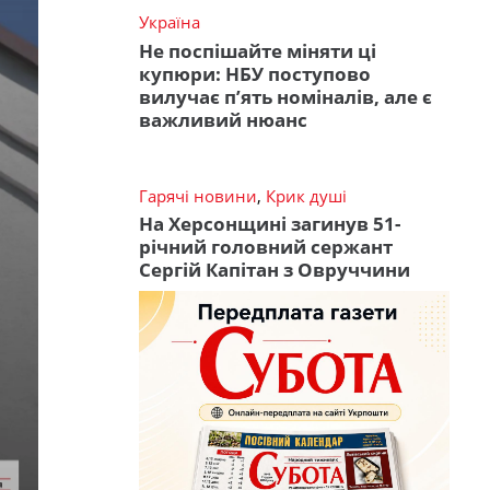
Україна
Не поспішайте міняти ці
купюри: НБУ поступово
вилучає п’ять номіналів, але є
важливий нюанс
Гарячі новини
,
Крик душі
На Херсонщині загинув 51-
річний головний сержант
Сергій Капітан з Овруччини