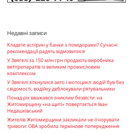
Недавні записи
Кладете аспірин у банки з помідорами? Сучасні
рекомендації радять відмовитися
У Звягелі за 150 млн грн продають виробника
ветпрепаратів із великим промисловим
комплексом
У Звягелі зіткнулися авто і мотоцикл: водій був без
свідомості, водійку деблокували рятувальники
Понад рік вважався зниклим безвісти: на
Житомирщину «на щиті» повертається Іван
Недашківський
Жителів Житомирщини закликали не ігнорувати
тривоги: ОВА зробила термінове попередження