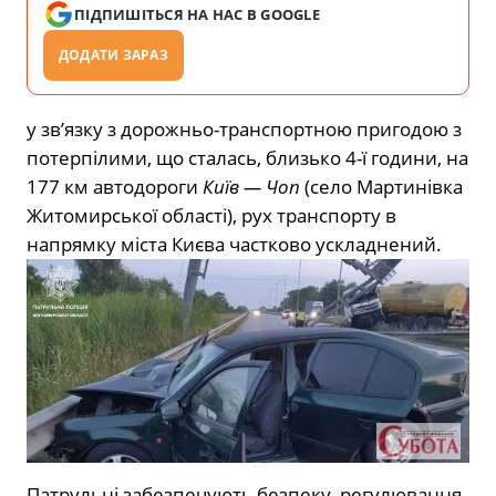
ПІДПИШІТЬСЯ НА НАС В GOOGLE
ДОДАТИ ЗАРАЗ
у зв’язку з дорожньо-транспортною пригодою з
потерпілими, що сталась, близько 4-ї години, на
177 км автодороги
Київ — Чоп
(село Мартинівка
Житомирської області), рух транспорту в
напрямку міста Києва частково ускладнений.
Патрульні забезпечують безпеку, регулювання