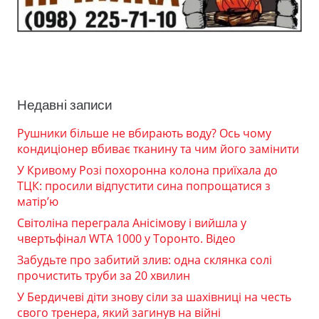
Недавні записи
Рушники більше не вбирають воду? Ось чому
кондиціонер вбиває тканину та чим його замінити
У Кривому Розі похоронна колона приїхала до
ТЦК: просили відпустити сина попрощатися з
матір’ю
Світоліна переграла Анісімову і вийшла у
чвертьфінал WTA 1000 у Торонто. Відео
Забудьте про забитий злив: одна склянка солі
прочистить труби за 20 хвилин
У Бердичеві діти знову сіли за шахівниці на честь
свого тренера, який загинув на війні