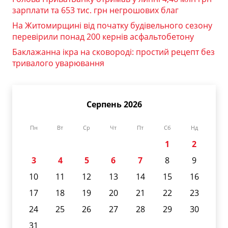
зарплати та 653 тис. грн негрошових благ
На Житомирщині від початку будівельного сезону
перевірили понад 200 кернів асфальтобетону
Баклажанна ікра на сковороді: простий рецепт без
тривалого уварювання
Серпень 2026
Пн
Вт
Ср
Чт
Пт
Сб
Нд
1
2
3
4
5
6
7
8
9
10
11
12
13
14
15
16
17
18
19
20
21
22
23
24
25
26
27
28
29
30
31