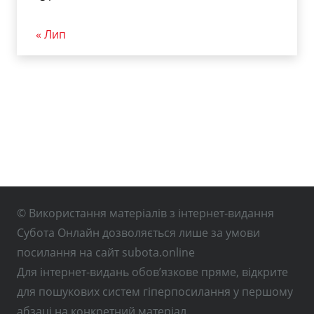
« Лип
© Використання матеріалів з інтернет-видання
Субота Онлайн дозволяється лише за умови
посилання на сайт subota.online
Для інтернет-видань обов’язкове пряме, відкрите
для пошукових систем гіперпосилання у першому
абзаці на конкретний матеріал.