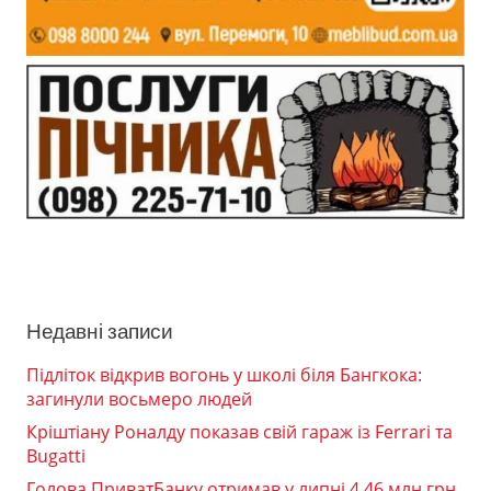
Недавні записи
Підліток відкрив вогонь у школі біля Бангкока:
загинули восьмеро людей
Кріштіану Роналду показав свій гараж із Ferrari та
Bugatti
Голова ПриватБанку отримав у липні 4,46 млн грн