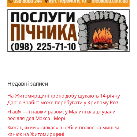
Недавні записи
На Житомирщині третю добу шукають 14-річну
Дар’ю Зрабіє: може перебувати у Кривому Розі
«Гав!» — і навіки разом: у Малині влаштували
весілля для Макса і Мері
Хижак, який «нявкає» в небі й полює на мишей:
канюк на Житомирщині