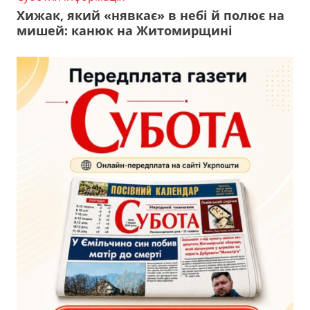
Хижак, який «нявкає» в небі й полює на
мишей: канюк на Житомирщині