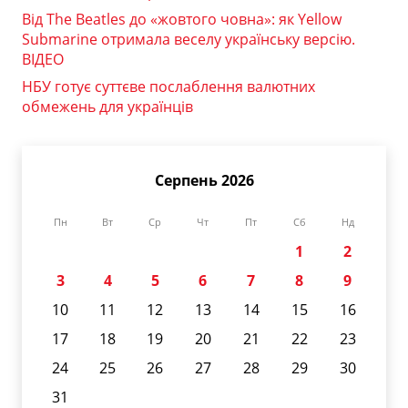
Від The Beatles до «жовтого човна»: як Yellow
Submarine отримала веселу українську версію.
ВІДЕО
НБУ готує суттєве послаблення валютних
обмежень для українців
Серпень 2026
Пн
Вт
Ср
Чт
Пт
Сб
Нд
1
2
3
4
5
6
7
8
9
10
11
12
13
14
15
16
17
18
19
20
21
22
23
24
25
26
27
28
29
30
31