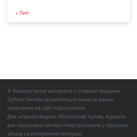
« Лип
© Використання матеріалів з інтернет-видання
Субота Онлайн дозволяється лише за умови
посилання на сайт subota.online
Для інтернет-видань обов’язкове пряме, відкрите
для пошукових систем гіперпосилання у першому
абзаці на конкретний матеріал.