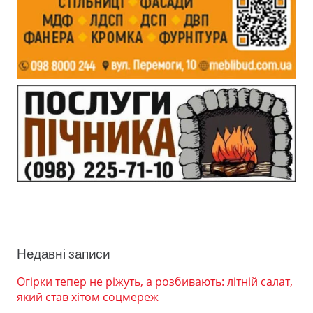
Недавні записи
Огірки тепер не ріжуть, а розбивають: літній салат,
який став хітом соцмереж