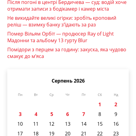
Після погоні в центрі Бердичева — суд: водій хоче
отримати записи з бодікамер і камер міста
Не викидайте великі огірки: зробіть кроповий
реліш — взимку банку з’їдають за раз
Помер Вільям Орбіт — продюсер Ray of Light
Мадонни та альбому 13 гурту Blur
Помідори з перцем за годину: закуска, яка чудово
смакує до м’яса
Серпень 2026
Пн
Вт
Ср
Чт
Пт
Сб
Нд
1
2
3
4
5
6
7
8
9
10
11
12
13
14
15
16
17
18
19
20
21
22
23