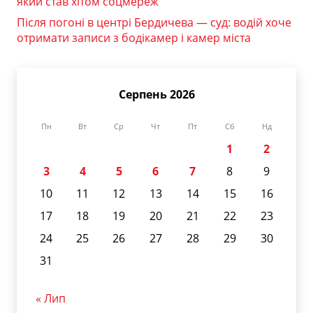
який став хітом соцмереж
Після погоні в центрі Бердичева — суд: водій хоче
отримати записи з бодікамер і камер міста
Серпень 2026
Пн
Вт
Ср
Чт
Пт
Сб
Нд
1
2
3
4
5
6
7
8
9
10
11
12
13
14
15
16
17
18
19
20
21
22
23
24
25
26
27
28
29
30
31
« Лип