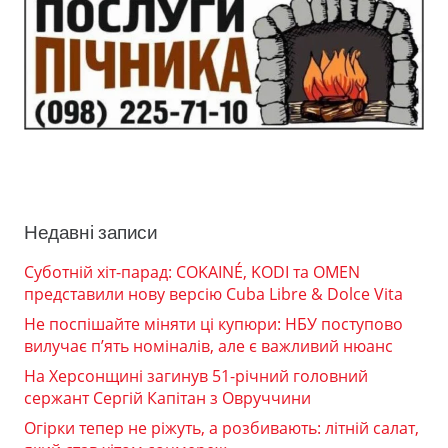
Недавні записи
Суботній хіт-парад: COKAINÉ, KODI та OMEN
представили нову версію Cuba Libre & Dolce Vita
Не поспішайте міняти ці купюри: НБУ поступово
вилучає п’ять номіналів, але є важливий нюанс
На Херсонщині загинув 51-річний головний
сержант Сергій Капітан з Овруччини
Огірки тепер не ріжуть, а розбивають: літній салат,