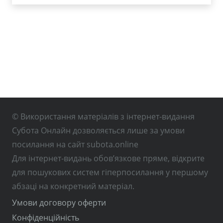
© Використання матеріалів з інтернет-видання
Субота Онлайн дозволяється лише за умови
посилання на сайт subota.online
Для інтернет-видань обов’язкове пряме, відкрите
для пошукових систем гіперпосилання у першому
абзаці на конкретний матеріал.
Умови договору оферти
Конфіденційність