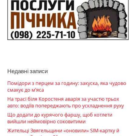
Недавні записи
Помідори з перцем за годину: закуска, яка чудово
смакує до м’яса
На трасі біля Коростеня аварія за участю трьох
авто: водіїв попереджають про ускладнення руху
Що додати до курячого фаршу, щоб котлети
вийшли неймовірно соковитими
Жительці Звягельщини «оновили» SIM-картку й