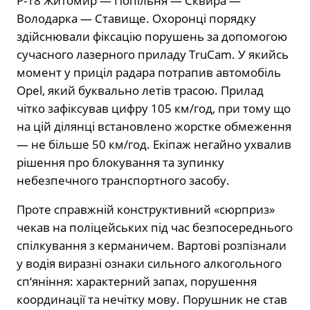
Р-18 Житомир — Попільня — Сквира —
Володарка — Ставище. Охоронці порядку
здійснювали фіксацію порушень за допомогою
сучасного лазерного приладу TruCam. У якийсь
момент у приціл радара потрапив автомобіль
Opel, який буквально летів трасою. Прилад
чітко зафіксував цифру 105 км/год, при тому що
на цій ділянці встановлено жорстке обмеження
— не більше 50 км/год. Екіпаж негайно ухвалив
рішення про блокування та зупинку
небезпечного транспортного засобу.
Проте справжній конструктивний «сюрприз»
чекав на поліцейських під час безпосереднього
спілкування з керманичем. Вартові розпізнали
у водія виразні ознаки сильного алкогольного
сп‘яніння: характерний запах, порушення
координації та нечітку мову. Порушник не став