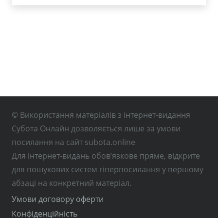
© Використання матеріалів з інтернет-видання
Субота Онлайн дозволяється лише за умови
посилання на сайт subota.online
Для інтернет-видань обов’язкове пряме, відкрите
для пошукових систем гіперпосилання у першому
абзаці на конкретний матеріал.
Умови договору оферти
Конфіденційність