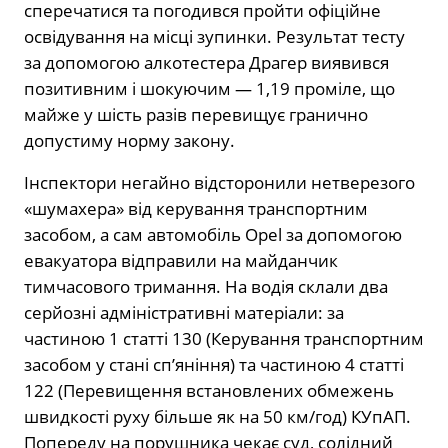
сперечатися та погодився пройти офіційне
освідування на місці зупинки. Результат тесту
за допомогою алкотестера Драгер виявився
позитивним і шокуючим — 1,19 проміле, що
майже у шість разів перевищує гранично
допустиму норму закону.
Інспектори негайно відсторонили нетверезого
«шумахера» від керування транспортним
засобом, а сам автомобіль Opel за допомогою
евакуатора відправили на майданчик
тимчасового тримання. На водія склали два
серйозні адміністративні матеріали: за
частиною 1 статті 130 (Керування транспортним
засобом у стані сп’яніння) та частиною 4 статті
122 (Перевищення встановлених обмежень
швидкості руху більше як на 50 км/год) КУпАП.
Попереду на порушника чекає суд, солідний