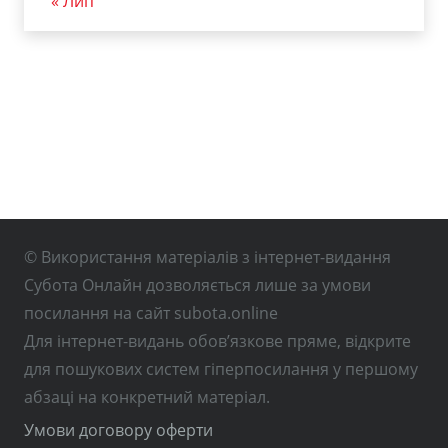
« Лип
© Використання матеріалів з інтернет-видання
Субота Онлайн дозволяється лише за умови
посилання на сайт subota.online
Для інтернет-видань обов’язкове пряме, відкрите
для пошукових систем гіперпосилання у першому
абзаці на конкретний матеріал.
Умови договору оферти