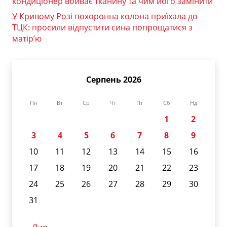
кондиціонер вбиває тканину та чим його замінити
У Кривому Розі похоронна колона приїхала до
ТЦК: просили відпустити сина попрощатися з
матір’ю
Серпень 2026
Пн
Вт
Ср
Чт
Пт
Сб
Нд
1
2
3
4
5
6
7
8
9
10
11
12
13
14
15
16
17
18
19
20
21
22
23
24
25
26
27
28
29
30
31