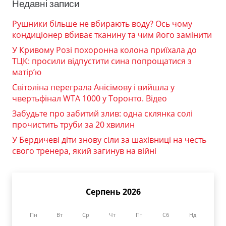
Недавні записи
Рушники більше не вбирають воду? Ось чому
кондиціонер вбиває тканину та чим його замінити
У Кривому Розі похоронна колона приїхала до
ТЦК: просили відпустити сина попрощатися з
матір’ю
Світоліна переграла Анісімову і вийшла у
чвертьфінал WTA 1000 у Торонто. Відео
Забудьте про забитий злив: одна склянка солі
прочистить труби за 20 хвилин
У Бердичеві діти знову сіли за шахівниці на честь
свого тренера, який загинув на війні
Серпень 2026
Пн
Вт
Ср
Чт
Пт
Сб
Нд