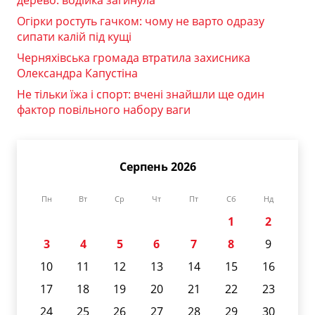
дерево: водійка загинула
Огірки ростуть гачком: чому не варто одразу
сипати калій під кущі
Черняхівська громада втратила захисника
Олександра Капустіна
Не тільки їжа і спорт: вчені знайшли ще один
фактор повільного набору ваги
Серпень 2026
Пн
Вт
Ср
Чт
Пт
Сб
Нд
1
2
3
4
5
6
7
8
9
10
11
12
13
14
15
16
17
18
19
20
21
22
23
24
25
26
27
28
29
30