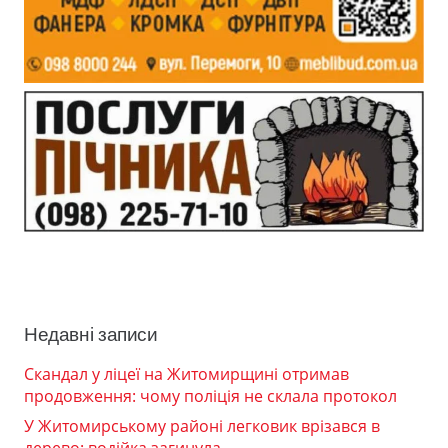
Недавні записи
Скандал у ліцеї на Житомирщині отримав
продовження: чому поліція не склала протокол
У Житомирському районі легковик врізався в