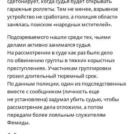
сдетонирует, когда судья будет открывать
гаражные роллеты. Тем не менее, взрывное
устройство не сработало, а полиция области
занялась поиском «народных мстителей».
Подозреваемого нашли среди тех, чьими
делами активно занимался судья.
На рассмотрении в суде как раз было дело
по обвинению группы в тяжких корыстных
преступлениях. Участникам группировки
грозил длительный тюремный срок.
По данным полиции, один из подследственных
вместе с сообщником (личность еще
не установлена) задумал убить судью, чтобы
рассмотрение дела отложили, а потом
передали более лояльным служителям
Фемиды.