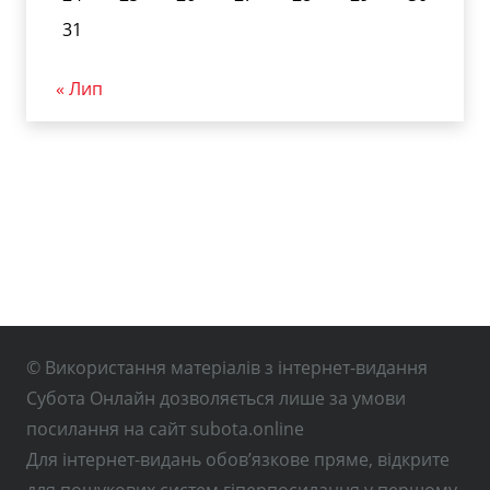
31
« Лип
© Використання матеріалів з інтернет-видання
Субота Онлайн дозволяється лише за умови
посилання на сайт subota.online
Для інтернет-видань обов’язкове пряме, відкрите