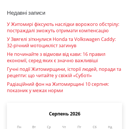
Недавні записи
У Житомирі фіксують наслідки ворожого обстрілу:
постраждалі зможуть отримати компенсацію
У Звягелі зіткнулися Honda та Volkswagen Caddy:
32-річний мотоцикліст загинув
Не починайте з відмови від кави: 16 правил
економії, серед яких є значно важливіші
Гучні події Житомирщини, історії людей, поради та
рецепти: що читайте у свіжій «Суботі»
Радіаційний фон на Житомирщині 10 серпня:
показник у межах норми
Серпень 2026
Пн
Вт
Ср
Чт
Пт
Сб
Нд