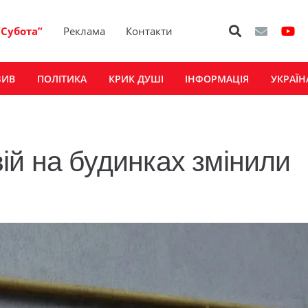
“Субота”
Реклама
Контакти
ЗИВ
ПОЛІТИКА
КРИК ДУШІ
ІНФОРМАЦІЯ
УКРАЇН
ій на будинках змінили