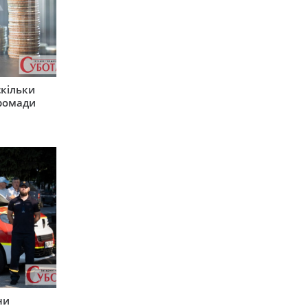
скільки
громади
ни