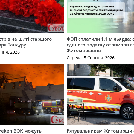
трів на щиті старшого
ФОП сплатили 1,1 мільярда: 
оря Тандуру
єдиного податку отримали 
Житомирщини
рпня, 2026
Середа, 5 Серпня, 2026
Freken BOK можуть
Рятувальникам Житомирщи