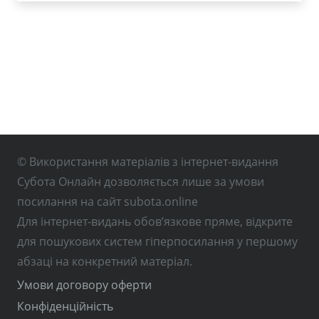
© Використання матеріалів з інтернет-видання
Субота Онлайн дозволяється лише за умови
посилання на сайт subota.online
Для інтернет-видань обов’язкове пряме, відкрите
для пошукових систем гіперпосилання у першому
абзаці на конкретний матеріал.
Умови договору оферти
Конфіденційність