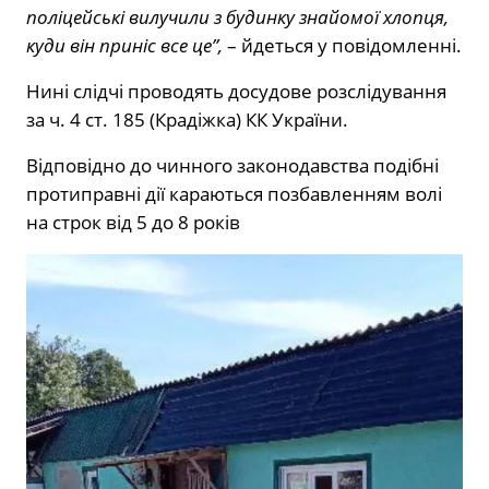
поліцейські вилучили з будинку знайомої хлопця,
куди він приніс все це”,
– йдеться у повідомленні.
Нині слідчі проводять досудове розслідування
за ч. 4 ст. 185 (Крадіжка) КК України.
Відповідно до чинного законодавства подібні
протиправні дії караються позбавленням волі
на строк від 5 до 8 років