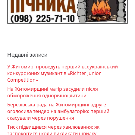
Недавні записи
У Житомирі проведуть перший всеукраїнський
конкурс юних музикантів «Richter Junior
Competition»
На Житомирщині матір засудили після
обмороження однорічної дитини
Березівська рада на Житомирщині вдруге
оголосила тендер на амбулаторію: перший
скасували через порушення
Тиск підвищився через хвилювання: як
заспокоїтися і коли викликати швидку